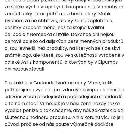
ze špičkových evropských komponentů. V mnohých
zemích díky tomu patří mezi bestsellery. Mohli
bychom za ně chtít víc, ale Vy za ně zaplatíte o
desítky procent méně, než za stejně kvalitní
čerpadlo z Německa či Itálie. Dokonce ani nejsou
cenově daleko od asijských bezejmenných produktů
a jsou levnější, než produkty, na kterých se sice skví
známé logo, ale které jsou ve skutečnosti vyrobené v
daleké Asii z komponentů, o kterých by v Elpumps
ani nezauvažovali.
Tak takhle v Garlandu tvoříme ceny. Víme, kolik
potřebujeme vydělat pro zdárný rozvoj společnosti a
udržení všech prodejních a poprodejních standardů
a to nám stačí. Víme, jak je v naší zemi někdy těžké
vydělat peníze a tak chceme, aby náš zákazník platil
skutečnou hodnotu produktu. Ani o korunu víc. To je i
důvod, proč se od nás pouze výjimečně dočkáte