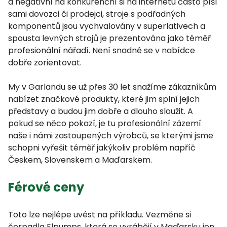
a negativní na konkurenční si na internetu často píší
sami dovozci či prodejci, stroje s podřadných
komponentů jsou vychvalovány v superlativech a
spousta levných strojů je prezentována jako téměř
profesionální nářadí. Není snadné se v nabídce
dobře zorientovat.
My v Garlandu se už přes 30 let snažíme zákazníkům
nabízet značkové produkty, které jim splní jejich
představy a budou jim dobře a dlouho sloužit. A
pokud se něco pokazí, je tu profesionální zázemí
naše i námi zastoupených výrobců, se kterými jsme
schopni vyřešit téměř jakýkoliv problém napříč
Českem, Slovenskem a Maďarskem.
Férové ceny
Toto lze nejlépe uvést na příkladu. Vezměne si
čerpadla Elpumps, která se vyrábějí v Maďarsku jen