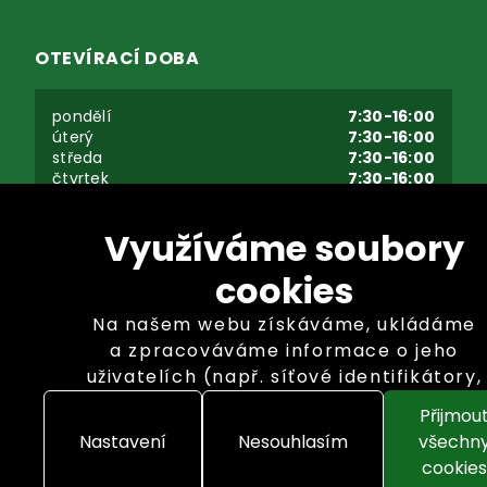
OTEVÍRACÍ DOBA
pondělí
7:30-16:00
úterý
7:30-16:00
středa
7:30-16:00
čtvrtek
7:30-16:00
pátek
7:30-16:00
sobota - neděle
zavřeno
Využíváme soubory
cookies
Na našem webu získáváme, ukládáme
a zpracováváme informace o jeho
uživatelích (např. síťové identifikátory,
údaje o tom, jak procházíte naše
Přijmou
Copyright © GARLAND distributor, s.r.o. 2026
stránky, nebo jaký obsah vás zajímá).
Nastavení
Nesouhlasím
všechn
K tomuto účelu využíváme soubory
cookies
cookies, které nám pomáhají zkvalitnit
Nastavení cookies