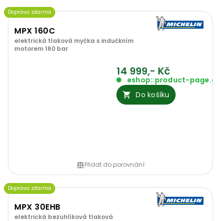
Doprava zdarma
MPX 160C
elektrická tlaková myčka s indučkním
motorem 160 bar
14 999,- Kč
eshop::product-page.o
Do košíku
Přidat do porovnání
Doprava zdarma
MPX 30EHB
elektrická bezuhlíková tlaková