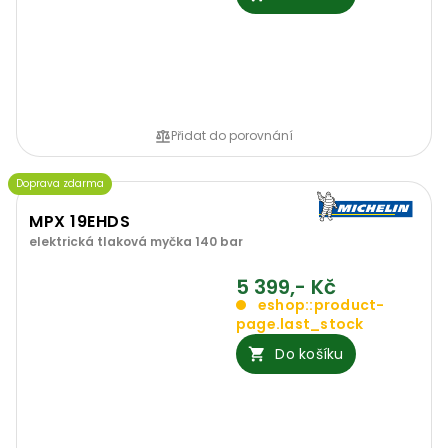
Přidat do porovnání
Doprava zdarma
MPX 19EHDS
elektrická tlaková myčka 140 bar
5 399,- Kč
eshop::product-
page.last_stock
Do košíku