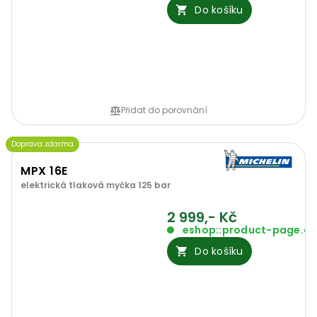
Do košíku
Přidat do porovnání
Doprava zdarma
MPX 16E
elektrická tlaková myčka 125 bar
2 999,- Kč
eshop::product-page.o
Do košíku