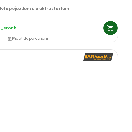
 4v1 s pojezdem a elektrostartem
n_stock
Přidat do porovnání