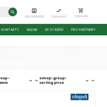
Váš košík
Můj GARLAND
Porovnání
KONTAKTY
BAZAR
KE STAŽENÍ
PRO PARTNERY
roup-
eshop::group-
name
sorting.price