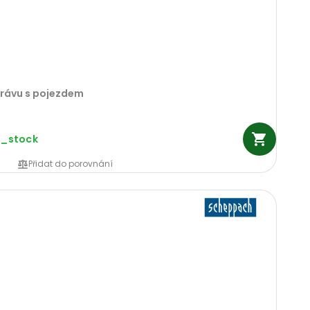
trávu s pojezdem
n_stock
Přidat do porovnání