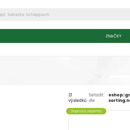
ZNAČKY
21
Seřadit
eshop::g
výsledků
dle
sorting.
Doprava zdarma