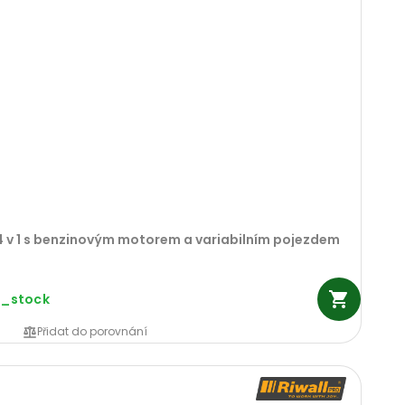
 4 v 1 s benzinovým motorem a variabilním pojezdem
n_stock
Přidat do porovnání