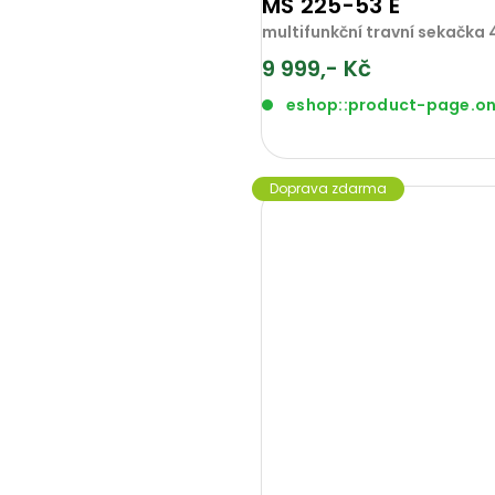
MS 225-53 E
multifunkční travní sekačka
9 999,- Kč
eshop::product-page.o
Doprava zdarma