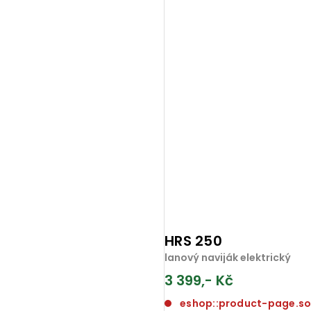
HRS 250
lanový naviják elektrický
3 399,- Kč
eshop::product-page.s