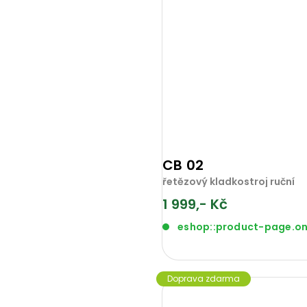
CB 02
řetězový kladkostroj ruční
1 999,- Kč
eshop::product-page.o
Doprava zdarma