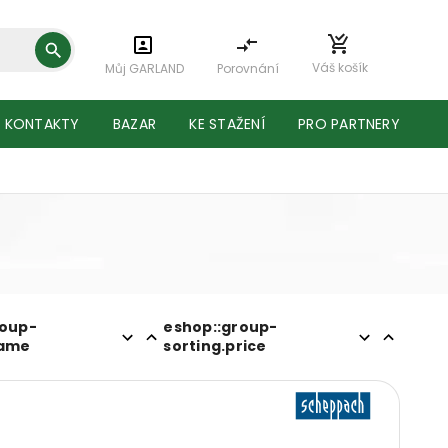
Váš košík
Můj GARLAND
Porovnání
KONTAKTY
BAZAR
KE STAŽENÍ
PRO PARTNERY
roup-
eshop::group-
name
sorting.price