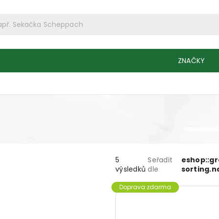
ZNAČKY
5
Seřadit
eshop::g
výsledků
dle
sorting.
Doprava zdarma