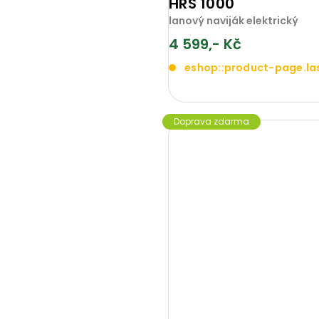
HRS 1000
lanový naviják elektrický
4 599,- Kč
eshop::product-page.la
Doprava zdarma