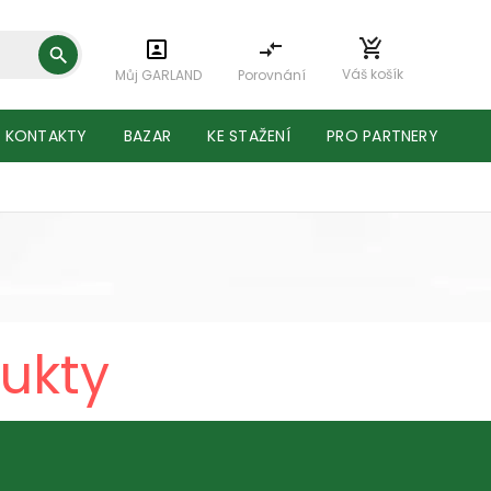
Váš košík
Můj GARLAND
Porovnání
KONTAKTY
BAZAR
KE STAŽENÍ
PRO PARTNERY
ukty