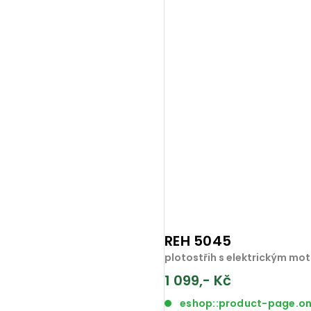
REH 5045
plotostřih s elektrickým m
1 099,- Kč
eshop::product-page.o