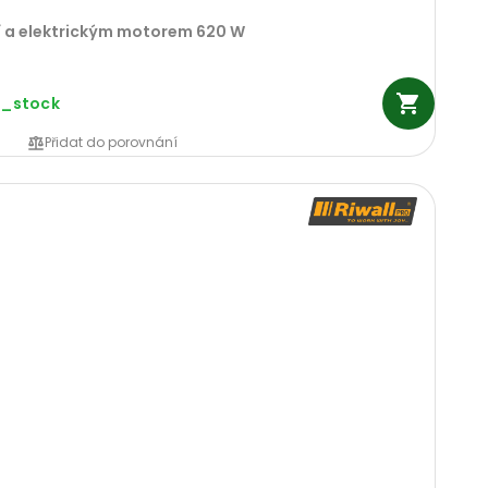
tí a elektrickým motorem 620 W
n_stock
Přidat do porovnání