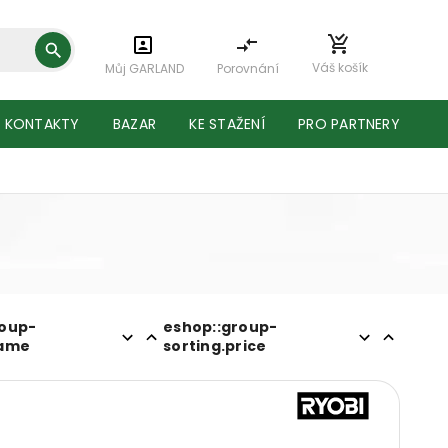
Váš košík
Můj GARLAND
Porovnání
KONTAKTY
BAZAR
KE STAŽENÍ
PRO PARTNERY
roup-
eshop::group-
name
sorting.price