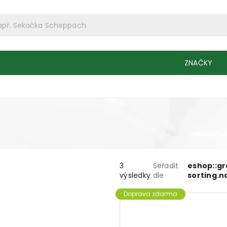
ZNAČKY
3
Seřadit
eshop::g
výsledky
dle
sorting.
Doprava zdarma