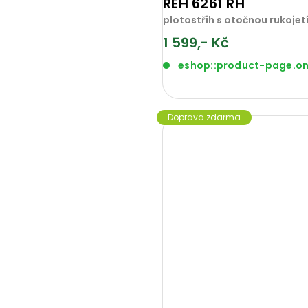
REH 6261 RH
plotostřih s otočnou rukoje
1 599,- Kč
eshop::product-page.o
Doprava zdarma