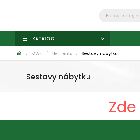
KATALOG
MWH
Elements
Sestavy nábytku
/
/
/
Sestavy nábytku
Zde