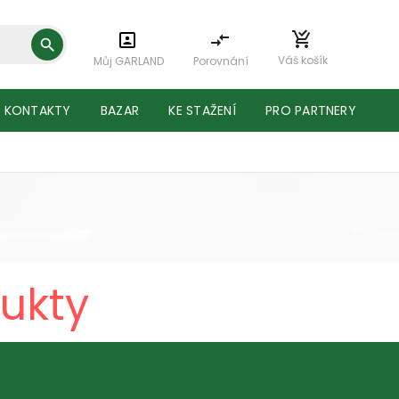
Váš košík
Můj GARLAND
Porovnání
KONTAKTY
BAZAR
KE STAŽENÍ
PRO PARTNERY
ukty