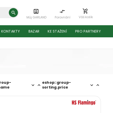
Váš košík
Můj GARLAND
Porovnání
KONTAKTY
BAZAR
KE STAŽENÍ
PRO PARTNERY
group-
eshop::group-
.name
sorting.price