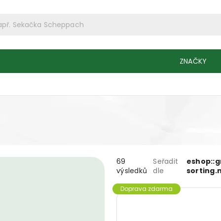
ZNAČKY
69
Seřadit
eshop::
výsledků
dle
sorting
Doprava zdarma