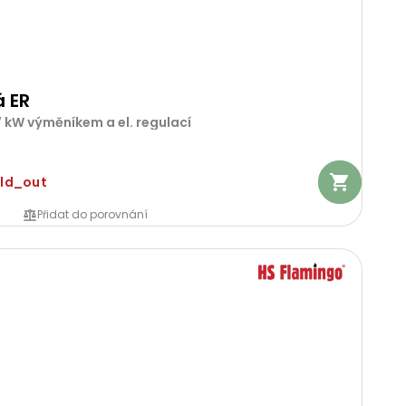
á ER
 kW výměníkem a el. regulací
old_out
Přidat do porovnání