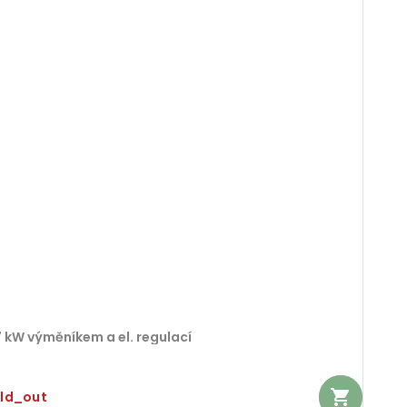
R
 kW výměníkem a el. regulací
old_out