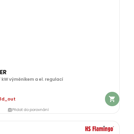
 ER
 kW výměníkem a el. regulací
old_out
Přidat do porovnání