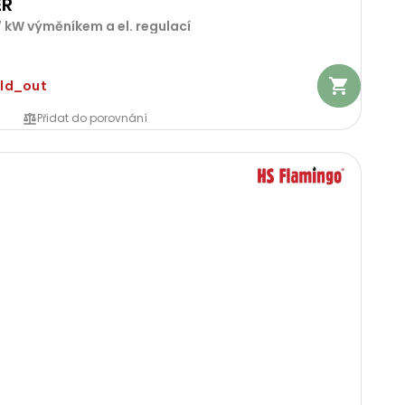
ER
 kW výměníkem a el. regulací
old_out
Přidat do porovnání