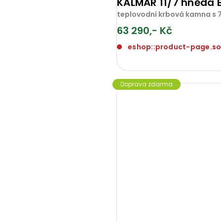
KALMAR 11/7 hnědá 
teplovodní krbová kamna s 7
63 290,- Kč
eshop::product-page.s
Doprava zdarma