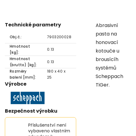
Technické parametry
Abrasivní
pasta na
Obj.č.:
7903200028
honovací
Hmotnost
0.13
kotouče u
[kg]:
brousícíh
Hmotnost
0.13
(brutto) [kg]:
systémů
Rozměry
180 x 40 x
Scheppach
balení [mm]:
25
Výrobce
TiGer.
Bezpečnost výrobku
Příslušenství není
vybaveno vlastním