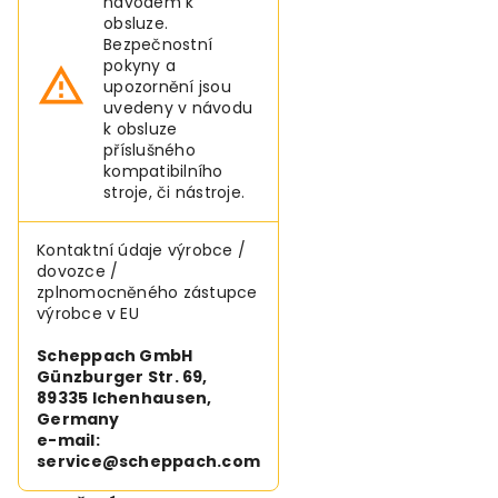
návodem k
obsluze.
Bezpečnostní
pokyny a
upozornění jsou
uvedeny v návodu
k obsluze
příslušného
kompatibilního
stroje, či nástroje.
Kontaktní údaje výrobce /
dovozce /
zplnomocněného zástupce
výrobce v EU
Scheppach GmbH
Günzburger Str. 69,
89335 Ichenhausen,
Germany
e-mail:
service@scheppach.com