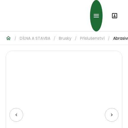
DÍLNA A STAVBA
Brusky
Příslušenství
Abrasiv
/
/
/
/