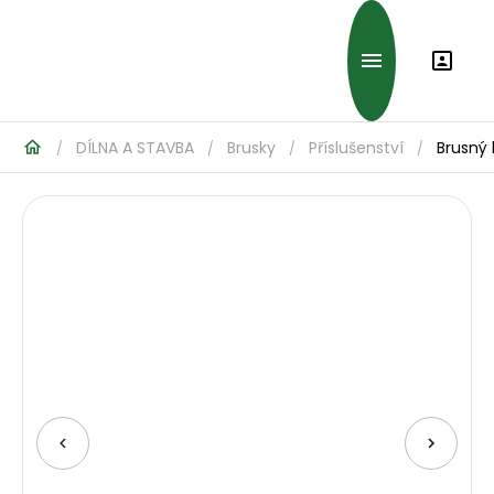
DÍLNA A STAVBA
Brusky
Příslušenství
Brusný 
/
/
/
/