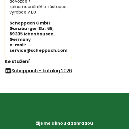
dovozce /
zplnomocněného zástupce
výrobce v EU
Scheppach GmbH
Günzburger Str. 69,
89335 Ichenhausen,
Germany
e-mail:
service@scheppach.com
Ke stažení
Scheppach - katalog 2026
žijeme dílnou a zahradou