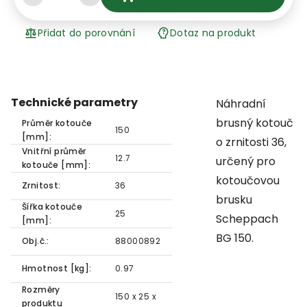
Přidat do porovnání
Dotaz na produkt
Technické parametry
Náhradní
brusný kotouč
Průměr kotouče
150
[mm]:
o zrnitosti 36,
Vnitřní průměr
12.7
určený pro
kotouče [mm]:
kotoučovou
Zrnitost:
36
brusku
Šířka kotouče
25
Scheppach
[mm]:
BG 150.
Obj.č.:
88000892
Hmotnost [kg]:
0.97
Rozměry
150 x 25 x
produktu