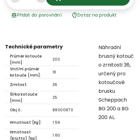
Přidat do porovnání
Dotaz na produkt
Technické parametry
Náhradní
brusný kotouč
Průměr kotouče
200
[mm]:
o zrnitosti 36,
Vnitřní průměr
16
určený pro
kotouče [mm]:
kotoučové
Zrnitost:
36
brusku
Šířka kotouče
25
Scheppach
[mm]:
BG 200 a BG
Obj.č.:
88000870
200 AL.
Hmotnost [kg]:
1.59
Hmotnost
1.60
(brutto) [kg]: