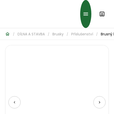
DÍLNA A STAVBA
Brusky
Příslušenství
Brusný 
/
/
/
/