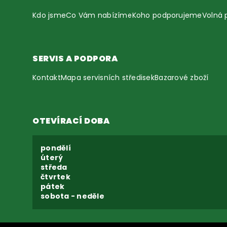
Kdo jsme
Co Vám nabízíme
Koho podporujeme
Volná 
SERVIS A PODPORA
Kontakt
Mapa servisních středisek
Bazarové zboží
OTEVÍRACÍ DOBA
pondělí
úterý
středa
čtvrtek
pátek
sobota - neděle