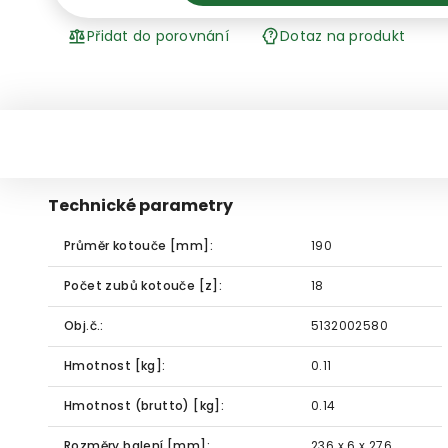
Přidat do porovnání
Dotaz na produkt
Technické parametry
Průměr kotouče [mm]:
190
Počet zubů kotouče [z]:
18
Obj.č.:
5132002580
Hmotnost [kg]:
0.11
Hmotnost (brutto) [kg]:
0.14
Rozměry balení [mm]:
236 x 6 x 276