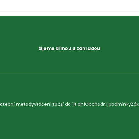
žijeme dílnou a zahradou
latební metody
Vrácení zboží do 14 dní
Obchodní podmínky
Zák