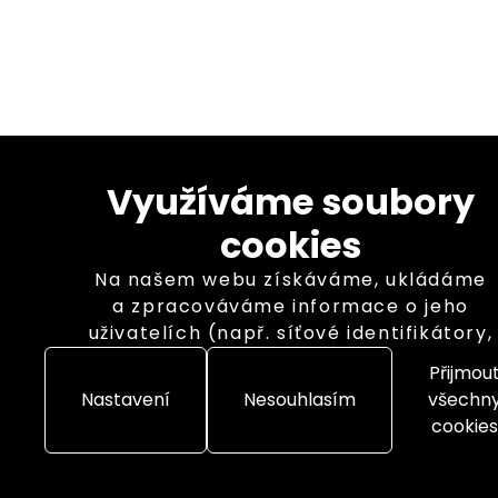
Využíváme soubory
cookies
Na našem webu získáváme, ukládáme
a zpracováváme informace o jeho
uživatelích (např. síťové identifikátory,
údaje o tom, jak procházíte naše
Přijmou
stránky, nebo jaký obsah vás zajímá).
Nastavení
Nesouhlasím
všechn
K tomuto účelu využíváme soubory
cookies
cookies, které nám pomáhají zkvalitnit
naše služby a personalizovat nabídky.
Pro některé účely zpracování