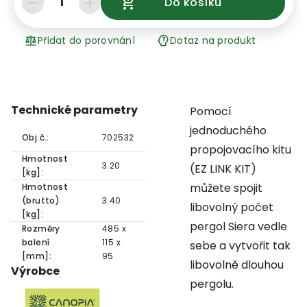
1
Do košíku
Přidat do porovnání
Dotaz na produkt
Technické parametry
Pomocí
jednoduchého
Obj.č.:
702532
propojovacího kitu
Hmotnost
3.20
(EZ LINK KIT)
[kg]:
můžete spojit
Hmotnost
(brutto)
3.40
libovolný počet
[kg]:
pergol Siera vedle
Rozměry
485 x
balení
115 x
sebe a vytvořit tak
[mm]:
95
libovolně dlouhou
Výrobce
pergolu.