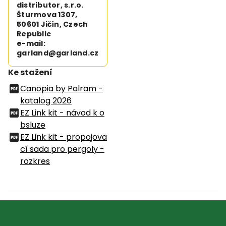
distributor, s.r.o.
Šturmova 1307,
50601 Jičín, Czech
Republic
e-mail:
garland@garland.cz
Ke stažení
Canopia by Palram -
katalog 2026
EZ Link kit - návod k o
bsluze
EZ Link kit - propojova
cí sada pro pergoly -
rozkres