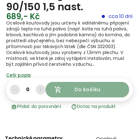
90/150 1,5 nast.
689,- Kč
cca 10 dní
Ocelové kouřovody jsou určeny k viditelnému připojení
zdrojů tepla na tuhá paliva (např. kotle na tuhá paliva,
krbová, kachlová a jím podobná kamna) do komína, do
prostředí obyčejného, bez nebezpečí výbuchu a
přítomnosti par těkavých látek (dle ČSN 332003).
Ocelové kouřovody jsou vyrobeny z 1,5mm plechu. V
místnosti, ve které je zdroj vytápění instalován, musí
být zajištěn přívod čerstvého vzduchu…
Celý popis
0
Do košíku
Přidat do porovnání
Dotaz na produkt
Technické parametry
Ocelové