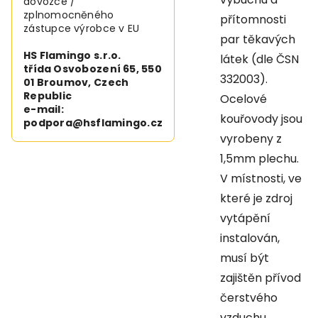
dovozce /
zplnomocněného
přítomnosti
zástupce výrobce v EU
par těkavých
HS Flamingo s.r.o.
látek (dle ČSN
třída Osvobození 65, 550
332003).
01 Broumov, Czech
Republic
Ocelové
e-mail:
kouřovody jsou
podpora@hsflamingo.cz
vyrobeny z
1,5mm plechu.
V místnosti, ve
které je zdroj
vytápění
instalován,
musí být
zajištěn přívod
čerstvého
vzduchu