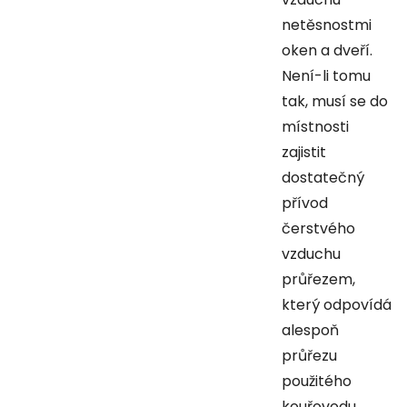
netěsnostmi
oken a dveří.
Není-li tomu
tak, musí se do
místnosti
zajistit
dostatečný
přívod
čerstvého
vzduchu
průřezem,
který odpovídá
alespoň
průřezu
použitého
kouřovodu