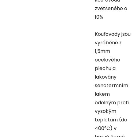
zvětšeného o
10%
Kouřovody jsou
vyráběné z
1,5mm
ocelového
plechu a
lakovány
senotermním
lakem
odolným proti
vysokým
teplotám (do
400°C) v
barvě černé.