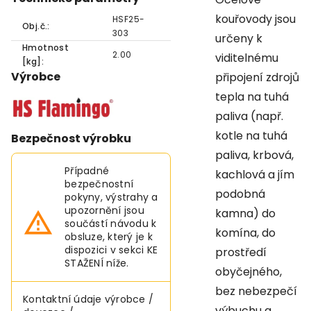
kouřovody jsou
HSF25-
Obj.č.:
303
určeny k
Hmotnost
2.00
viditelnému
[kg]:
Výrobce
připojení zdrojů
tepla na tuhá
paliva (např.
kotle na tuhá
Bezpečnost výrobku
paliva, krbová,
Případné
kachlová a jím
bezpečnostní
podobná
pokyny, výstrahy a
upozornění jsou
kamna) do
součástí návodu k
komína, do
obsluze, který je k
dispozici v sekci KE
prostředí
STAŽENÍ níže.
obyčejného,
bez nebezpečí
Kontaktní údaje výrobce /
výbuchu a