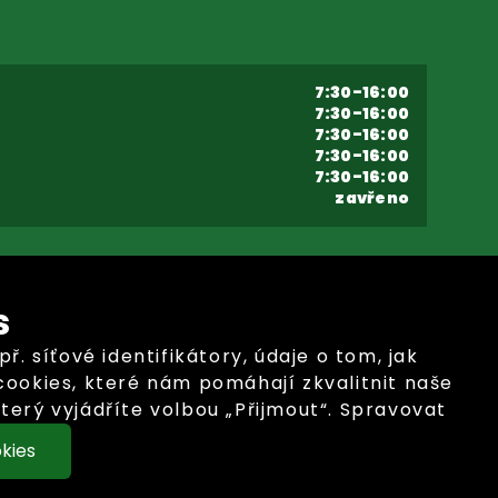
7:30-16:00
7:30-16:00
7:30-16:00
7:30-16:00
7:30-16:00
zavřeno
s
síťové identifikátory, údaje o tom, jak
ookies, které nám pomáhají zkvalitnit naše
terý vyjádříte volbou „Přijmout“. Spravovat
ookies odmítnout.
kies
Nastavení cookies