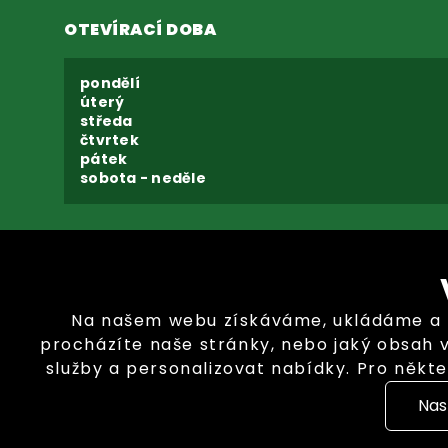
OTEVÍRACÍ DOBA
pondělí
úterý
středa
čtvrtek
pátek
sobota - neděle
Na našem webu získáváme, ukládáme a zp
procházíte naše stránky, nebo jaký obsah 
služby a personalizovat nabídky. Pro někte
svoje preference
Nas
Copyright © GARLAND distributor, s.r.o. 2026