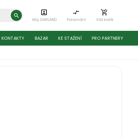
Můj GARLAND
Porovnání
Váš košík
KONTAKTY
BAZAR
KE STAŽENÍ
PRO PARTNERY