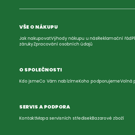
VŠE O NÁKUPU
Jak nakupovat
Výhody nákupu u nás
Reklamační řád
P
záruky
Zpracování osobních údajů
O SPOLEČNOSTI
Kdo jsme
Co Vám nabízíme
Koho podporujeme
Volná 
SERVIS A PODPORA
Kontakt
Mapa servisních středisek
Bazarové zboží