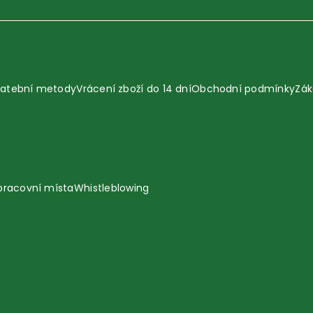
latební metody
Vrácení zboží do 14 dní
Obchodní podmínky
Zák
pracovní místa
Whistleblowing