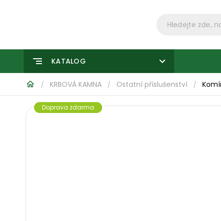
KATALOG
KRBOVÁ KAMNA
Ostatní příslušenství
Komí
/
/
/
Doprava zdarma