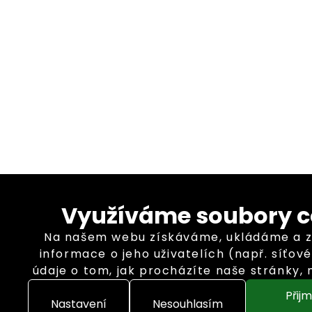
Využíváme soubory c
Na našem webu získáváme, ukládáme a
informace o jeho uživatelích (např. síťové 
údaje o tom, jak procházíte naše stránky,
vás zajímá). K tomuto účelu využíváme so
Přij
které nám pomáhají zkvalitnit naše služby 
Nastavení
Nesouhlasím