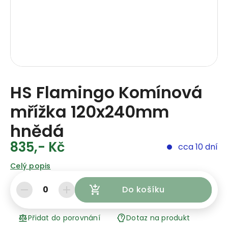
HS Flamingo Komínová
mřížka 120x240mm
hnědá
835,- Kč
cca 10 dní
Celý popis
0
Do košíku
Přidat do porovnání
Dotaz na produkt