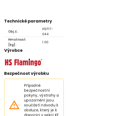
Technické parametry
HSF17-
Obj.č.:
044
Hmotnost
1.00
[kg]:
Výrobce
Bezpečnost výrobku
Případné
bezpečnostní
pokyny, výstrahy a
upozornění jsou
součástí návodu k
obsluze, který je k
dispozici v sekci KE