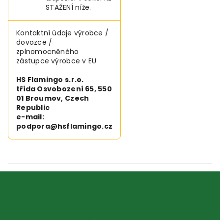
STAŽENÍ níže.
Kontaktní údaje výrobce /
dovozce /
zplnomocněného
zástupce výrobce v EU
HS Flamingo s.r.o.
třída Osvobození 65, 550
01 Broumov, Czech
Republic
e-mail:
podpora@hsflamingo.cz