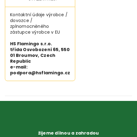
Kontaktní údaje výrobce /
dovozce /
zplnomocněného
zástupce výrobce v EU
HS Flamingo s.r.o.
třída Osvobození 65, 550
01 Broumov, Czech
Republic
e-mail:
podpora@hsflamingo.cz
žijeme dílnou a zahradou