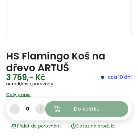
HS Flamingo Koš na
dřevo ARTUŠ
3 759,- Kč
cca 10 dní
naradi,kose,paravany
Celý popis
0
Do košíku
Přidat do porovnání
Dotaz na produkt