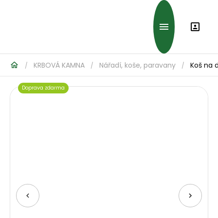
KRBOVÁ KAMNA
Nářadí, koše, paravany
Koš na 
/
/
/
Doprava zdarma