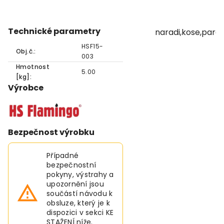
Technické parametry
naradi,kose,para
HSF15-
Obj.č.:
003
Hmotnost
5.00
[kg]:
Výrobce
Bezpečnost výrobku
Případné
bezpečnostní
pokyny, výstrahy a
upozornění jsou
součástí návodu k
obsluze, který je k
dispozici v sekci KE
STAŽENÍ níže.