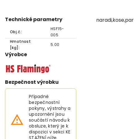
Technické parametry
naradi,kose,para
HSF15-
Obj.č.:
005
Hmotnost
5.00
[kg]:
Výrobce
Bezpečnost výrobku
Případné
bezpečnostní
pokyny, výstrahy a
upozornění jsou
součástí návodu k
obsluze, který je k
dispozici v sekci KE
STAŽENÍ níže.