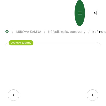
KRBOVÁ KAMNA
Nářadí, koše, paravany
Koš na 
/
/
/
Doprava zdarma