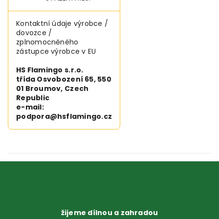
Kontaktní údaje výrobce /
dovozce /
zplnomocněného
zástupce výrobce v EU
HS Flamingo s.r.o.
třída Osvobození 65, 550
01 Broumov, Czech
Republic
e-mail:
podpora@hsflamingo.cz
žijeme dílnou a zahradou