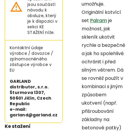
umožňuje.
jsou součástí
návodu k
Originální kotvící
obsluze, který
set
Palram
je
je k dispozici v
sekci KE
možnost, jak
STAŽENÍ níže.
skleník ukotvit
rychle a bezpečně
Kontaktní údaje
a jak ho spolehlivě
výrobce / dovozce /
zplnomocněného
ochránit i před
zástupce výrobce v
silným větrem. Dá
EU
se rovněž použít v
GARLAND
kombinaci s jiným
distributor, s.r.o.
Šturmova 1307,
způsobem
50601 Jičín, Czech
ukotvení (např.
Republic
e-mail:
přišroubování
garland@garland.cz
základny na
Ke stažení
betonové patky)