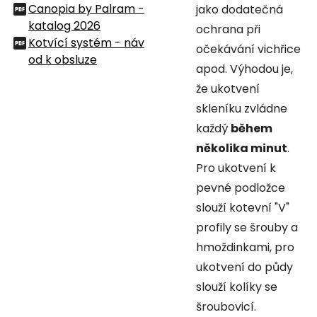
Canopia by Palram -
jako dodatečná
katalog 2026
ochrana při
Kotvící systém - náv
očekávání vichřice
od k obsluze
apod. Výhodou je,
že ukotvení
skleníku zvládne
každý
během
několika minut
.
Pro ukotvení k
pevné podložce
slouží kotevní "V"
profily se šrouby a
hmoždinkami, pro
ukotvení do půdy
slouží kolíky se
šroubovicí.