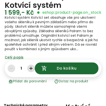
Kotvící systém
1 599,- Kč
eshop::product-page.on_stock
Kotvící systém Kotvící set obsahuje vše pro ukotvení
vašeho skleníku k pevným základům nebo přímo do
půdy. Ukotvit skleník můžete samozřejmě všemi
obvyklými způsoby. Základna skleníků Palram to bez
problémů umožňuje. Originální kotvící set Palram je
možnost, jak skleník ukotvit rychle a bezpečně a jak ho
spolehlivě ochránit i před silným větrem. Dá se rovněž
použít v kombinaci s jiným způsobem uko…
Celý popis
1
Do košíku
Přidat do porovnání
Dotaz na produkt
Technické parametry