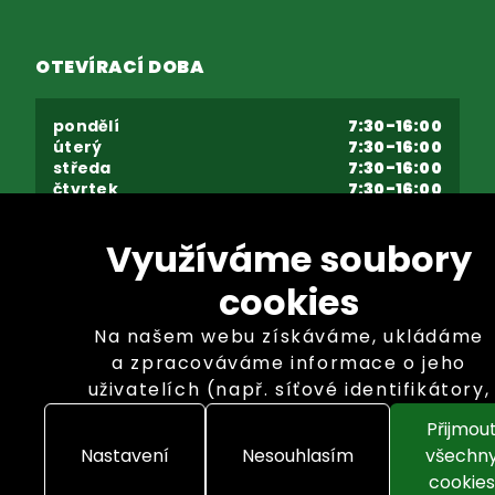
OTEVÍRACÍ DOBA
pondělí
7:30-16:00
úterý
7:30-16:00
středa
7:30-16:00
čtvrtek
7:30-16:00
pátek
7:30-16:00
sobota - neděle
zavřeno
Využíváme soubory
cookies
Na našem webu získáváme, ukládáme
a zpracováváme informace o jeho
uživatelích (např. síťové identifikátory,
údaje o tom, jak procházíte naše
Přijmou
Copyright © GARLAND distributor, s.r.o. 2026
stránky, nebo jaký obsah vás zajímá).
Nastavení
Nesouhlasím
všechn
K tomuto účelu využíváme soubory
cookies