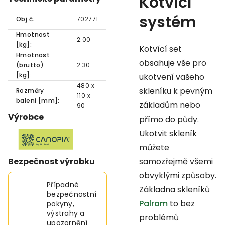
Kotvící
systém
Obj.č.:
702771
Hmotnost
2.00
[kg]:
Kotvící set
Hmotnost
obsahuje vše pro
(brutto)
2.30
[kg]:
ukotvení vašeho
480 x
skleníku k pevným
Rozměry
110 x
balení [mm]:
základům nebo
90
Výrobce
přímo do půdy.
Ukotvit skleník
můžete
Bezpečnost výrobku
samozřejmě všemi
obvyklými způsoby.
Případné
Základna skleníků
bezpečnostní
Palram
to bez
pokyny,
výstrahy a
problémů
upozornění