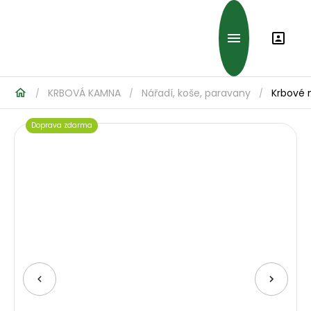
KRBOVÁ KAMNA
Nářadí, koše, paravany
Krbové n
/
/
/
Doprava zdarma