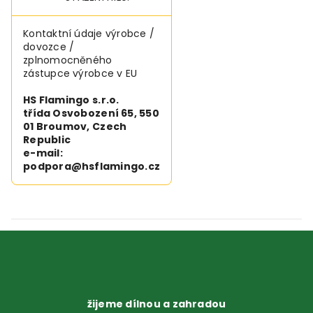
Kontaktní údaje výrobce /
dovozce /
zplnomocněného
zástupce výrobce v EU
HS Flamingo s.r.o.
třída Osvobození 65, 550
01 Broumov, Czech
Republic
e-mail:
podpora@hsflamingo.cz
žijeme dílnou a zahradou