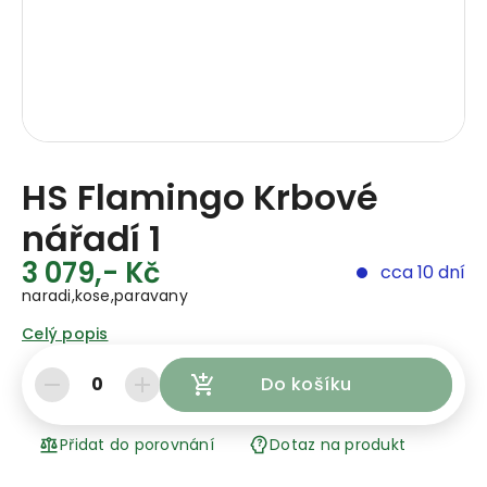
HS Flamingo Krbové
nářadí 1
3 079,- Kč
cca 10 dní
naradi,kose,paravany
Celý popis
0
Do košíku
Přidat do porovnání
Dotaz na produkt