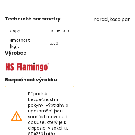
Technické parametry
naradi,kose,para
Obj.č.:
HSF15-010
Hmotnost
5.00
[kg]:
Výrobce
Bezpečnost výrobku
Případné
bezpečnostní
pokyny, výstrahy a
upozornění jsou
součástí návodu k
obsluze, který je k
dispozici v sekci KE
STAŽENÍ níže.