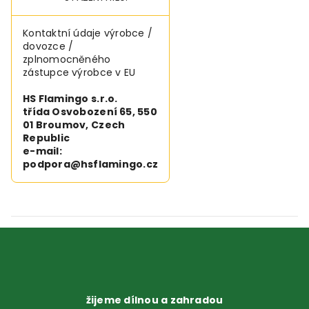
Kontaktní údaje výrobce /
dovozce /
zplnomocněného
zástupce výrobce v EU
HS Flamingo s.r.o.
třída Osvobození 65, 550
01 Broumov, Czech
Republic
e-mail:
podpora@hsflamingo.cz
žijeme dílnou a zahradou