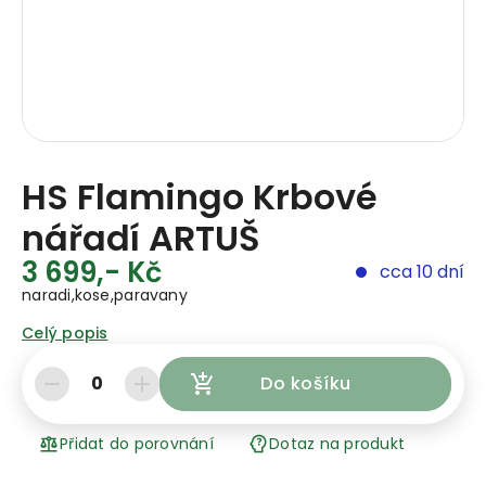
HS Flamingo Krbové
nářadí ARTUŠ
3 699,- Kč
cca 10 dní
naradi,kose,paravany
Celý popis
0
Do košíku
Přidat do porovnání
Dotaz na produkt