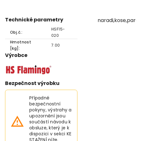
Technické parametry
naradi,kose,para
HSF15-
Obj.č.:
020
Hmotnost
7.00
[kg]:
Výrobce
Bezpečnost výrobku
Případné
bezpečnostní
pokyny, výstrahy a
upozornění jsou
součástí návodu k
obsluze, který je k
dispozici v sekci KE
STAŽENÍ níže.