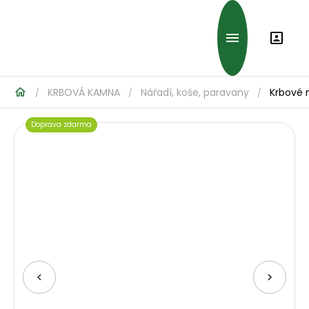
KRBOVÁ KAMNA
Nářadí, koše, paravany
Krbové 
/
/
/
Doprava zdarma