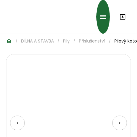
DÍLNA A STAVBA
Pily
Příslušenství
Pilový kot
/
/
/
/