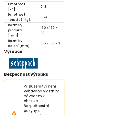
Hmotnost
0.18
[kg]:
Hmotnost
0.24
(brutto) [kg]:
Rozměry
160 x 160 x
produktu
20
[mm]:
Rozměry
165 x 180 x 2
balení [mm]:
Výrobce
Bezpečnost výrobku
Příslušenství není
vybaveno vlastním
návodem k
obsluze.
Bezpečnostní
pokyny a