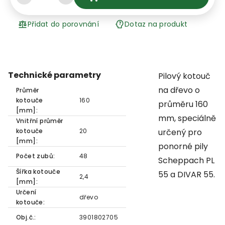
Přidat do porovnání
Dotaz na produkt
Technické parametry
Pilový kotouč
na dřevo o
Průměr
kotouče
160
průměru 160
[mm]:
mm, speciálně
Vnitřní průměr
kotouče
20
určený pro
[mm]:
ponorné pily
Počet zubů:
48
Scheppach PL
Šířka kotouče
55 a DIVAR 55.
2,4
[mm]:
Určení
dřevo
kotouče:
Obj.č.:
3901802705