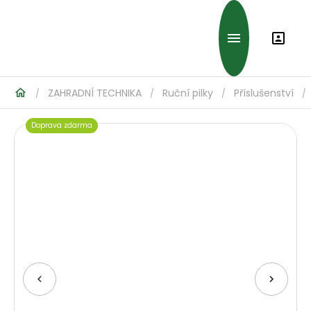
ZAHRADNÍ TECHNIKA
Ruční pilky
Příslušenství
/
/
/
/
Doprava zdarma