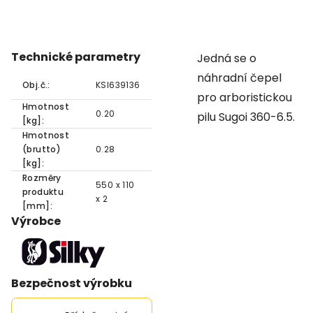
Technické parametry
Jedná se o
náhradní čepel
Obj.č.:
KSI639136
pro arboristickou
Hmotnost
0.20
pilu Sugoi 360-6.5.
[kg]:
Hmotnost
(brutto)
0.28
[kg]:
Rozměry
550 x 110
produktu
x 2
[mm]:
Výrobce
Bezpečnost výrobku