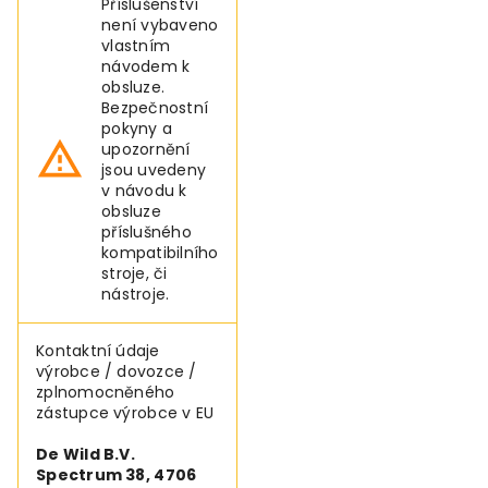
Příslušenství
není vybaveno
vlastním
návodem k
obsluze.
Bezpečnostní
pokyny a
upozornění
jsou uvedeny
v návodu k
obsluze
příslušného
kompatibilního
stroje, či
nástroje.
Kontaktní údaje
výrobce / dovozce /
zplnomocněného
zástupce výrobce v EU
De Wild B.V.
Spectrum 38, 4706