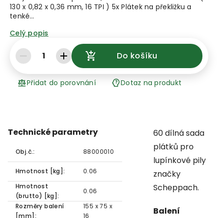
130 x 0,82 x 0,36 mm, 16 TPI ) 5x Plátek na překližku a
tenké…
Celý popis
1
Do košíku
Přidat do porovnání
Dotaz na produkt
Technické parametry
60 dílná sada
plátků pro
Obj.č.:
88000010
lupínkové pily
Hmotnost [kg]:
0.06
značky
Hmotnost
Scheppach.
0.06
(brutto) [kg]:
Rozměry balení
155 x 75 x
Balení
[mm]:
16