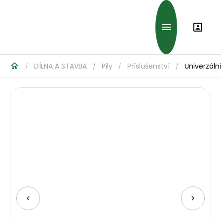
DÍLNA A STAVBA
Pily
Příslušenství
Univerzální
/
/
/
/