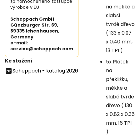
zplnomocněného zástupce
na měkké a
výrobce v EU
slabší
Scheppach GmbH
tvrdé dřevo
Günzburger Str. 69,
89335 Ichenhausen,
( 133 x 0,97
Germany
x 0,40 mm,
e-mail:
service@scheppach.com
13 TPI )
Ke stažení
5x Plátek
na
Scheppach - katalog 2026
překližku,
měkké a
slabé tvrdé
dřevo ( 130
x 0,82 x 0,36
mm, 16 TPI
)