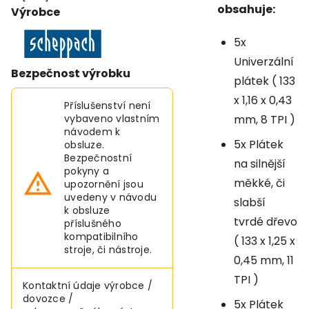
obsahuje:
Výrobce
5x
Univerzální
Bezpečnost výrobku
plátek ( 133
x 1,16 x 0,43
Příslušenství není
vybaveno vlastním
mm, 8 TPI )
návodem k
5x Plátek
obsluze.
Bezpečnostní
na silnější
pokyny a
měkké, či
upozornění jsou
uvedeny v návodu
slabší
k obsluze
tvrdé dřevo
příslušného
kompatibilního
( 133 x 1,25 x
stroje, či nástroje.
0,45 mm, 11
TPI )
Kontaktní údaje výrobce /
dovozce /
5x Plátek