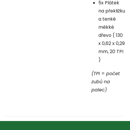
5x Plátek
na překližku
a tenké
měkké
dřevo ( 130
x 0,62 x 0,29
mm, 20 TPI
)
(TPI = počet
zubů na
palec)