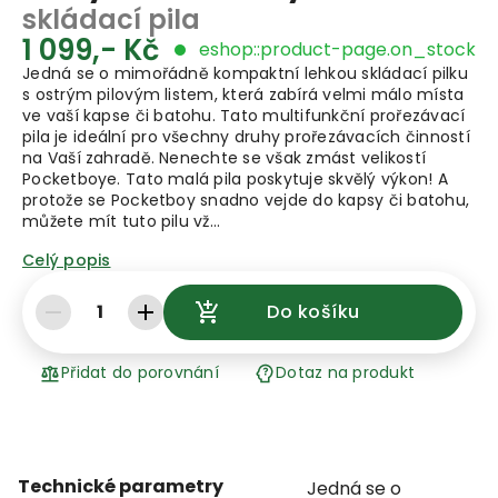
skládací pila
1 099,- Kč
eshop::product-page.on_stock
Jedná se o mimořádně kompaktní lehkou skládací pilku
s ostrým pilovým listem, která zabírá velmi málo místa
ve vaší kapse či batohu. Tato multifunkční prořezávací
pila je ideální pro všechny druhy prořezávacích činností
na Vaší zahradě. Nenechte se však zmást velikostí
Pocketboye. Tato malá pila poskytuje skvělý výkon! A
protože se Pocketboy snadno vejde do kapsy či batohu,
můžete mít tuto pilu vž…
Celý popis
1
Do košíku
Přidat do porovnání
Dotaz na produkt
Technické parametry
Jedná se o