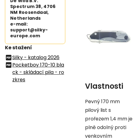
De Wild B.V.
Spectrum 38, 4706
NM Roosendaal,
Netherlands
e-mail:
support@silky-
europe.com
Ke stažení
Silky - katalog 2026
Pocketboy 170-10 bla
ck - skládací pila - ro
zkres
Vlastnosti
Pevný 170 mm
pilový list s
prořezem 1,4 mm je
plně odolný proti
venkovním