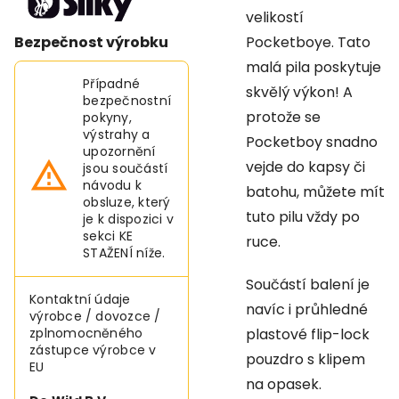
velikostí
Bezpečnost výrobku
Pocketboye. Tato
malá pila poskytuje
Případné
skvělý výkon! A
bezpečnostní
protože se
pokyny,
výstrahy a
Pocketboy snadno
upozornění
vejde do kapsy či
jsou součástí
návodu k
batohu, můžete mít
obsluze, který
tuto pilu vždy po
je k dispozici v
sekci KE
ruce.
STAŽENÍ níže.
Součástí balení je
Kontaktní údaje
navíc i průhledné
výrobce / dovozce /
zplnomocněného
plastové flip-lock
zástupce výrobce v
pouzdro s klipem
EU
na opasek.