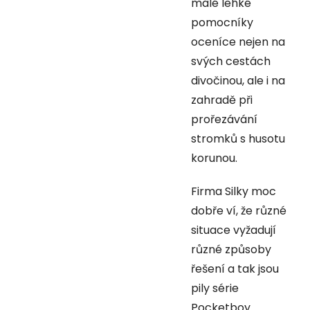
malé lehké
pomocníky
oceníce nejen na
svých cestách
divočinou, ale i na
zahradě při
prořezávání
stromků s husotu
korunou.
Firma Silky moc
dobře ví, že různé
situace vyžadují
různé způsoby
řešení a tak jsou
pily série
Pocketboy