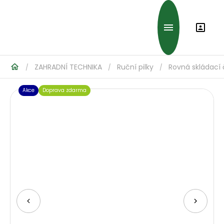
ZAHRADNÍ TECHNIKA
Ruční pilky
Rovná skládací 
/
/
/
Akce
Doprava zdarma