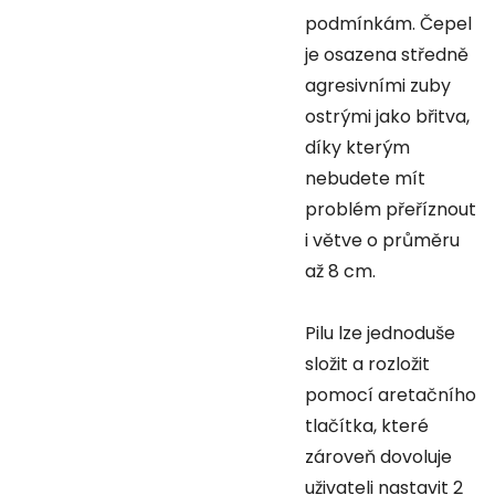
podmínkám. Čepel
je osazena středně
agresivními zuby
ostrými jako břitva,
díky kterým
nebudete mít
problém přeříznout
i větve o průměru
až 8 cm.
Pilu lze jednoduše
složit a rozložit
pomocí aretačního
tlačítka, které
zároveň dovoluje
uživateli nastavit 2