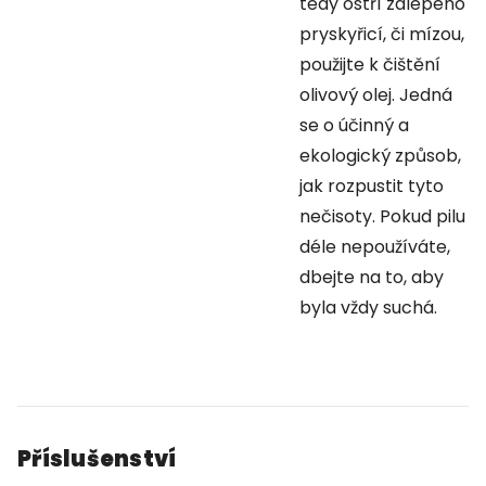
tedy ostří zalepeno
pryskyřicí, či mízou,
použijte k čištění
olivový olej. Jedná
se o účinný a
ekologický způsob,
jak rozpustit tyto
nečisoty. Pokud pilu
déle nepoužíváte,
dbejte na to, aby
byla vždy suchá.
Příslušenství