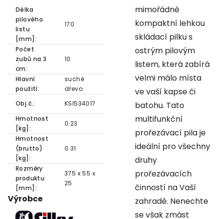
mimořádně
Délka
pilového
kompaktní lehkou
170
listu
skládací pilku s
[mm]:
Počet
ostrým pilovým
zubů na 3
10
listem, která zabírá
cm:
velmi málo místa
Hlavní
suché
použití:
dřevo
ve vaší kapse či
Obj.č.:
KSI534017
batohu. Tato
multifunkční
Hmotnost
0.23
[kg]:
prořezávací pila je
Hmotnost
ideální pro všechny
(brutto)
0.31
[kg]:
druhy
Rozměry
prořezávacích
375 x 55 x
produktu
25
činností na Vaší
[mm]:
Výrobce
zahradě. Nenechte
se však zmást