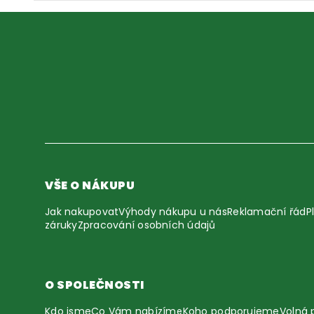
VŠE O NÁKUPU
Jak nakupovat
Výhody nákupu u nás
Reklamační řád
P
záruky
Zpracování osobních údajů
O SPOLEČNOSTI
Kdo jsme
Co Vám nabízíme
Koho podporujeme
Volná 