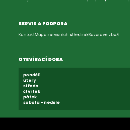
SERVIS A PODPORA
Kontakt
Mapa servisních středisek
Bazarové zboží
OTEVÍRACÍ DOBA
pondělí
úterý
středa
čtvrtek
pátek
sobota - neděle