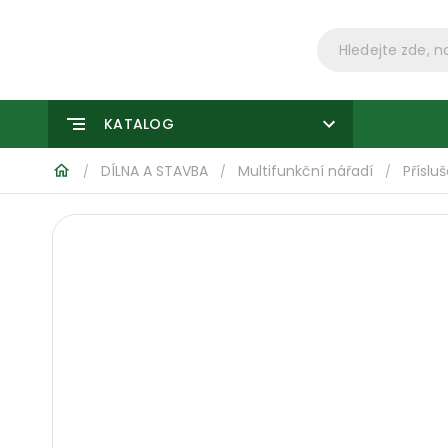
KATALOG
DÍLNA A STAVBA
Multifunkční nářadí
Příslu
/
/
/