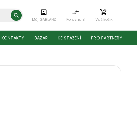
Můj GARLAND
Porovnání
Váš košík
KONTAKTY
BAZAR
KE STAŽENÍ
PRO PARTNERY