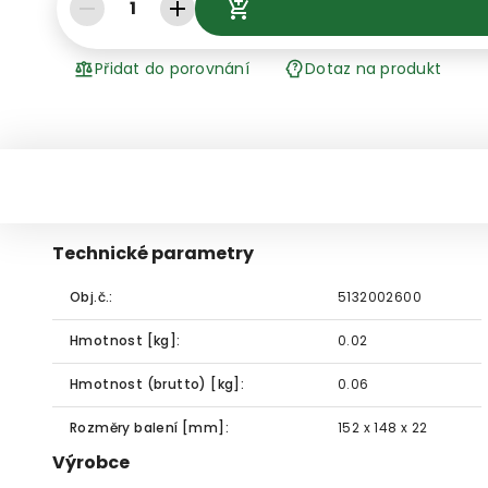
1
Přidat do porovnání
Dotaz na produkt
Technické parametry
Obj.č.:
5132002600
Hmotnost [kg]:
0.02
Hmotnost (brutto) [kg]:
0.06
Rozměry balení [mm]:
152 x 148 x 22
Výrobce