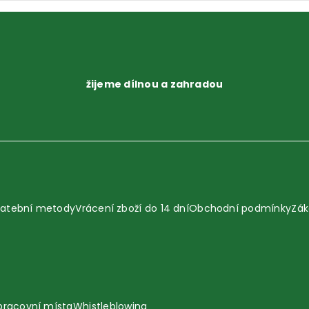
žijeme dílnou a zahradou
latební metody
Vrácení zboží do 14 dní
Obchodní podmínky
Zák
pracovní místa
Whistleblowing