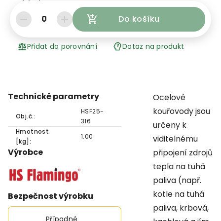
0
Do košíku
Přidat do porovnání
Dotaz na produkt
Technické parametry
Ocelové
kouřovody jsou
HSF25-
Obj.č.:
316
určeny k
Hmotnost
1.00
viditelnému
[kg]:
Výrobce
připojení zdrojů
tepla na tuhá
paliva (např.
kotle na tuhá
Bezpečnost výrobku
paliva, krbová,
Případné