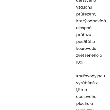
čerstvého
vzduchu
průřezem,
který odpovídá
alespoň
průřezu
použitého
kouřovodu
zvětšeného o
10%
Kouřovody jsou
vyráběné z
1,5mm
ocelového
plechu a