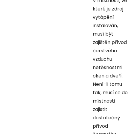
V místnosti, ve
které je zdroj
vytápění
instalován,
musí být
zajištěn přívod
čerstvého
vzduchu
netěsnostmi
oken a dveří.
Není-li tomu
tak, musí se do
místnosti
zajistit
dostatečný
přívod