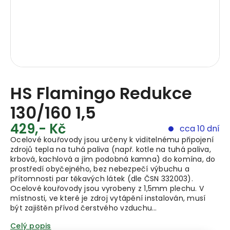
HS Flamingo Redukce
130/160 1,5
429,- Kč
cca 10 dní
Ocelové kouřovody jsou určeny k viditelnému připojení
zdrojů tepla na tuhá paliva (např. kotle na tuhá paliva,
krbová, kachlová a jím podobná kamna) do komína, do
prostředí obyčejného, bez nebezpečí výbuchu a
přítomnosti par těkavých látek (dle ČSN 332003).
Ocelové kouřovody jsou vyrobeny z 1,5mm plechu. V
místnosti, ve které je zdroj vytápění instalován, musí
být zajištěn přívod čerstvého vzduchu…
Celý popis