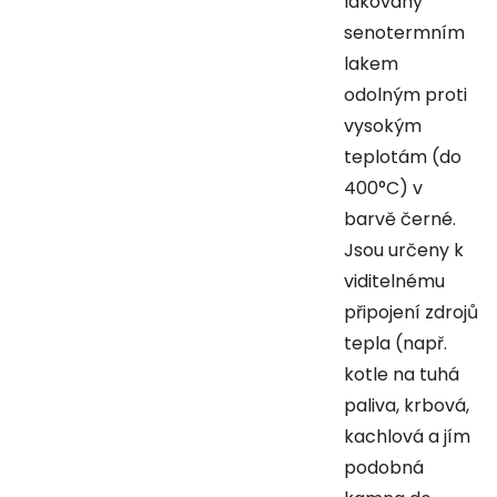
lakovány
senotermním
lakem
odolným proti
vysokým
teplotám (do
400°C) v
barvě černé.
Jsou určeny k
viditelnému
připojení zdrojů
tepla (např.
kotle na tuhá
paliva, krbová,
kachlová a jím
podobná