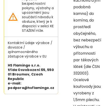
kachlová a jím
bezpečnostní
podobná
pokyny, výstrahy a
upozornění jsou
kamna) do
součástí návodu k
komína, do
obsluze, který je k
dispozici v sekci KE
prostředí
STAŽENÍ níže.
obyčejného,
bez nebezpečí
Kontaktní údaje výrobce /
výbuchu a
dovozce /
zplnomocněného
přítomnosti
zástupce výrobce v EU
par těkavých
HS Flamingo s.r.o.
látek (dle ČSN
třída Osvobození 65, 550
332003).
01 Broumov, Czech
Republic
Ocelové
e-mail:
kouřovody jsou
podpora@hsflamingo.cz
vyrobeny z
1,5mm plechu.