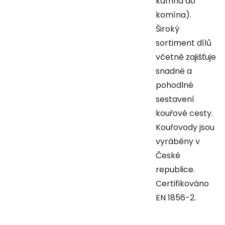
kamna do
komína).
Široký
sortiment dílů
včetně zajišťuje
snadné a
pohodlné
sestavení
kouřové cesty.
Kouřovody jsou
vyráběny v
České
republice.
Certifikováno
EN 1856-2.