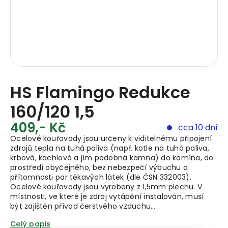
HS Flamingo Redukce
160/120 1,5
409,- Kč
cca 10 dní
Ocelové kouřovody jsou určeny k viditelnému připojení
zdrojů tepla na tuhá paliva (např. kotle na tuhá paliva,
krbová, kachlová a jím podobná kamna) do komína, do
prostředí obyčejného, bez nebezpečí výbuchu a
přítomnosti par těkavých látek (dle ČSN 332003).
Ocelové kouřovody jsou vyrobeny z 1,5mm plechu. V
místnosti, ve které je zdroj vytápění instalován, musí
být zajištěn přívod čerstvého vzduchu…
Celý popis