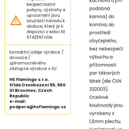
kachlová a jím
bezpečnostní
podobná
pokyny, výstrahy a
upozornění jsou
kamna) do
součástí návodu k
komína, do
obsluze, který je k
dispozici v sekci KE
prostředí
STAŽENÍ níže.
obyčejného,
bez nebezpečí
Kontaktní údaje výrobce /
výbuchu a
dovozce /
zplnomocněného
přítomnosti
zástupce výrobce v EU
par těkavých
HS Flamingo s.r.o.
látek (dle ČSN
třída Osvobození 65, 550
332003).
01 Broumov, Czech
Republic
Ocelové
e-mail:
kouřovody jsou
podpora@hsflamingo.cz
vyrobeny z
1,5mm plechu.