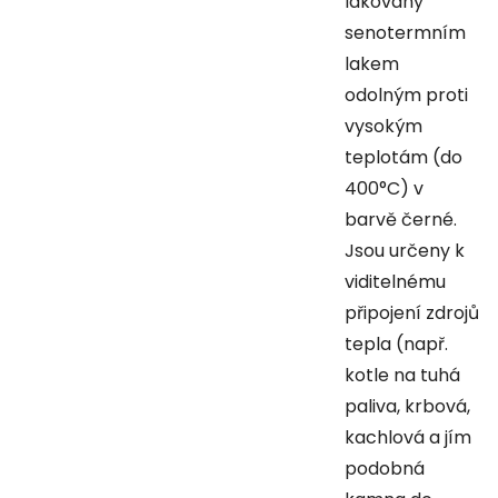
lakovány
senotermním
lakem
odolným proti
vysokým
teplotám (do
400°C) v
barvě černé.
Jsou určeny k
viditelnému
připojení zdrojů
tepla (např.
kotle na tuhá
paliva, krbová,
kachlová a jím
podobná