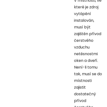
V místnosti, ve
které je zdroj
vytápění
instalován,
musí být
zajištěn přívod
čerstvého
vzduchu
netěsnostmi
oken a dveří.
Není-li tomu
tak, musí se do
místnosti
zajistit
dostatečný
přívod