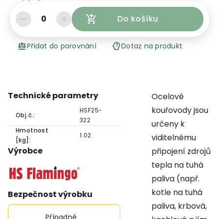
0
Do košíku
Přidat do porovnání
Dotaz na produkt
Technické parametry
Ocelové
kouřovody jsou
HSF25-
Obj.č.:
322
určeny k
Hmotnost
1.02
viditelnému
[kg]:
Výrobce
připojení zdrojů
tepla na tuhá
paliva (např.
kotle na tuhá
Bezpečnost výrobku
paliva, krbová,
Případné