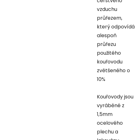
čerstvého
vzduchu
průřezem,
který odpovídá
alespoň
průřezu
použitého
kouřovodu
zvětšeného o
10%
Kouřovody jsou
vyráběné z
1,5mm
ocelového
plechu a