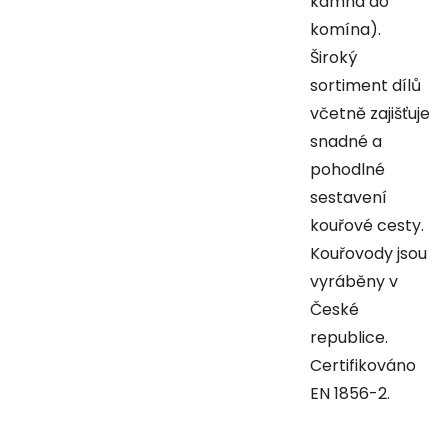
kamna do
komína).
Široký
sortiment dílů
včetně zajišťuje
snadné a
pohodlné
sestavení
kouřové cesty.
Kouřovody jsou
vyráběny v
České
republice.
Certifikováno
EN 1856-2.