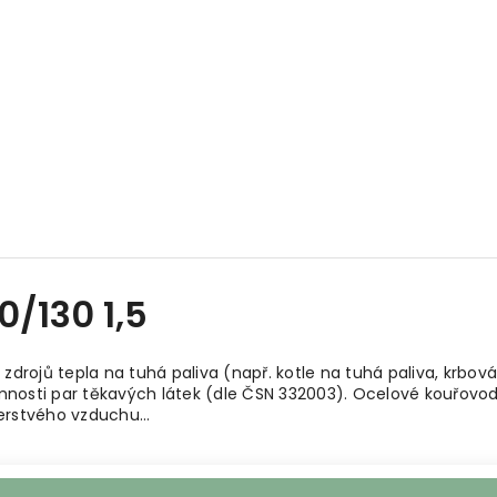
/130 1,5
 zdrojů tepla na tuhá paliva (např. kotle na tuhá paliva, krb
nosti par těkavých látek (dle ČSN 332003). Ocelové kouřovody
 čerstvého vzduchu…