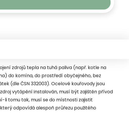
jení zdrojů tepla na tuhá paliva (např. kotle na
na) do komína, do prostředí obyčejného, bez
tek (dle ČSN 332003). Ocelové kouřovody jsou
zdroj vytápění instalován, musí být zajištěn přívod
li tomu tak, musí se do místnosti zajistit
který odpovídá alespoň průřezu použitého