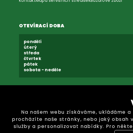
Kontakt
Mapa servisních středisek
Bazarové zboží
OTEVÍRACÍ DOBA
pondělí
úterý
středa
čtvrtek
pátek
sobota - neděle
Na našem webu získáváme, ukládáme a zp
procházíte naše stránky, nebo jaký obsah 
služby a personalizovat nabídky. Pro někte