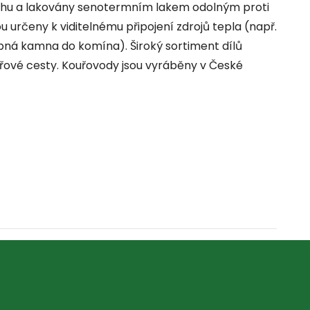
chu a lakovány senotermním lakem odolným proti
určeny k viditelnému připojení zdrojů tepla (např.
obná kamna do komína). Široký sortiment dílů
uřové cesty. Kouřovody jsou vyráběny v České