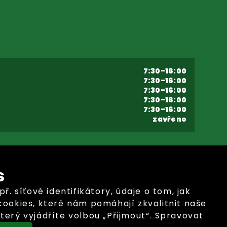
7:30-16:00
7:30-16:00
7:30-16:00
7:30-16:00
7:30-16:00
zavřeno
s
síťové identifikátory, údaje o tom, jak
ookies, které nám pomáhají zkvalitnit naše
terý vyjádříte volbou „Přijmout“. Spravovat