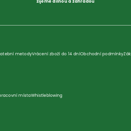
žijeme dílnou a zahradou
latební metody
Vrácení zboží do 14 dní
Obchodní podmínky
Zák
pracovní místa
Whistleblowing