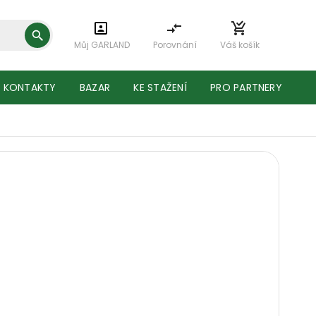
Můj GARLAND
Porovnání
Váš košík
KONTAKTY
BAZAR
KE STAŽENÍ
PRO PARTNERY