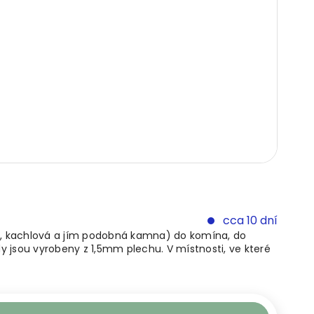
cca 10 dní
ová, kachlová a jím podobná kamna) do komína, do
 jsou vyrobeny z 1,5mm plechu. V místnosti, ve které