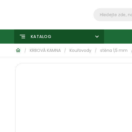
KATALOG
KRBOVÁ KAMNA
Kouřovody
stěna 1,5 mm
/
/
/