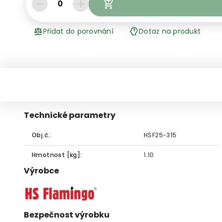
0
Přidat do porovnání
Dotaz na produkt
Technické parametry
Obj.č.:
HSF25-315
Hmotnost [kg]:
1.10
Výrobce
Bezpečnost výrobku