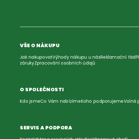
VŠE O NÁKUPU
Jak nakupovat
Výhody nákupu u nás
Reklamační řád
P
záruky
Zpracování osobních údajů
O SPOLEČNOSTI
Kdo jsme
Co Vám nabízíme
Koho podporujeme
Volná 
SERVIS A PODPORA