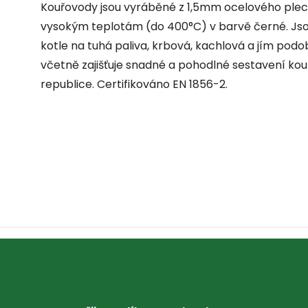
Kouřovody jsou vyráběné z 1,5mm ocelového ple
vysokým teplotám (do 400°C) v barvě černé. Jsou 
kotle na tuhá paliva, krbová, kachlová a jím pod
včetně zajišťuje snadné a pohodlné sestavení ko
republice. Certifikováno EN 1856-2.