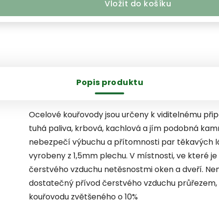
Vložit do košíku
Popis produktu
Ocelové kouřovody jsou určeny k viditelnému připo
tuhá paliva, krbová, kachlová a jím podobná kam
nebezpečí výbuchu a přítomnosti par těkavých lá
vyrobeny z 1,5mm plechu. V místnosti, ve které je 
čerstvého vzduchu netěsnostmi oken a dveří. Není-
dostatečný přívod čerstvého vzduchu průřezem, 
kouřovodu zvětšeného o 10%