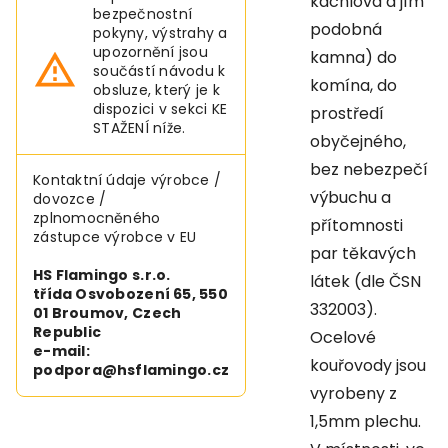
kachlová a jím
bezpečnostní
podobná
pokyny, výstrahy a
upozornění jsou
kamna) do
součástí návodu k
komína, do
obsluze, který je k
dispozici v sekci KE
prostředí
STAŽENÍ níže.
obyčejného,
bez nebezpečí
Kontaktní údaje výrobce /
výbuchu a
dovozce /
zplnomocněného
přítomnosti
zástupce výrobce v EU
par těkavých
HS Flamingo s.r.o.
látek (dle ČSN
třída Osvobození 65, 550
332003).
01 Broumov, Czech
Republic
Ocelové
e-mail:
kouřovody jsou
podpora@hsflamingo.cz
vyrobeny z
1,5mm plechu.