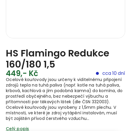
HS Flamingo Redukce
160/180 1,5
449,- Kč
cca 10 dní
Ocelové kouřovody jsou určeny k viditelnému připojení
zdrojů tepla na tuhá paliva (např. kotle na tuhá paliva,
krbová, kachlová a jím podobná kamna) do komína, do
prostředí obyčejného, bez nebezpečí výbuchu a
přítomnosti par těkavých látek (dle ČSN 332003).
Ocelové kouřovody jsou vyrobeny z 1,5mm plechu. V
místnosti, ve které je zdroj vytápění instalován, musí
být zajištěn přívod čerstvého vzduchu…
Celý popis