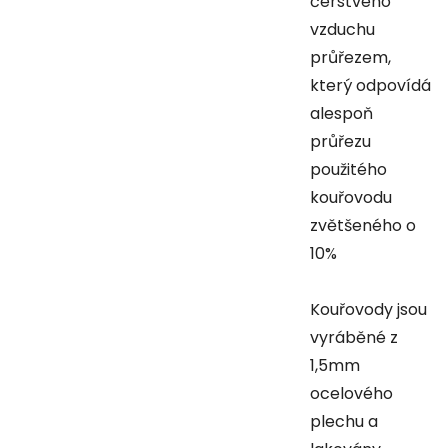
čerstvého
vzduchu
průřezem,
který odpovídá
alespoň
průřezu
použitého
kouřovodu
zvětšeného o
10%
Kouřovody jsou
vyráběné z
1,5mm
ocelového
plechu a