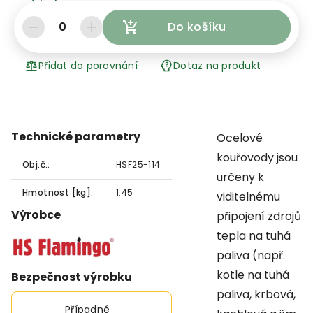
0
Do košíku
Přidat do porovnání
Dotaz na produkt
Technické parametry
Ocelové
kouřovody jsou
Obj.č.:
HSF25-114
určeny k
Hmotnost [kg]:
1.45
viditelnému
Výrobce
připojení zdrojů
tepla na tuhá
paliva (např.
kotle na tuhá
Bezpečnost výrobku
paliva, krbová,
Případné