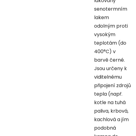
lakovány
senotermním
lakem
odolným proti
vysokým
teplotám (do
400°C) v
barvě černé.
Jsou určeny k
viditelnému
připojení zdrojů
tepla (např.
kotle na tuhá
paliva, krbová,
kachlová a jím
podobná