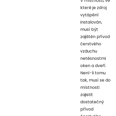
V místnosti, ve
které je zdroj
vytápění
instalován,
musí být
zajištěn přívod
čerstvého
vzduchu
netěsnostmi
oken a dveří.
Není-li tomu
tak, musí se do
místnosti
zajistit
dostatečný
přívod