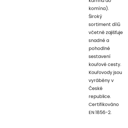
kamna do
komína).
Široký
sortiment dílů
včetně zajišťuje
snadné a
pohodlné
sestavení
kouřové cesty.
Kouřovody jsou
vyráběny v
České
republice.
Certifikováno
EN 1856-2.