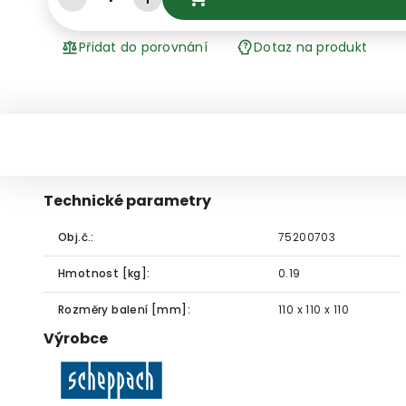
Přidat do porovnání
Dotaz na produkt
Technické parametry
Obj.č.:
75200703
Hmotnost [kg]:
0.19
Rozměry balení [mm]:
110 x 110 x 110
Výrobce