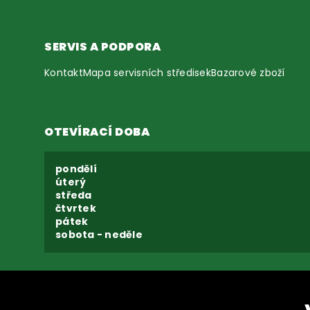
SERVIS A PODPORA
Kontakt
Mapa servisních středisek
Bazarové zboží
OTEVÍRACÍ DOBA
pondělí
úterý
středa
čtvrtek
pátek
sobota - neděle