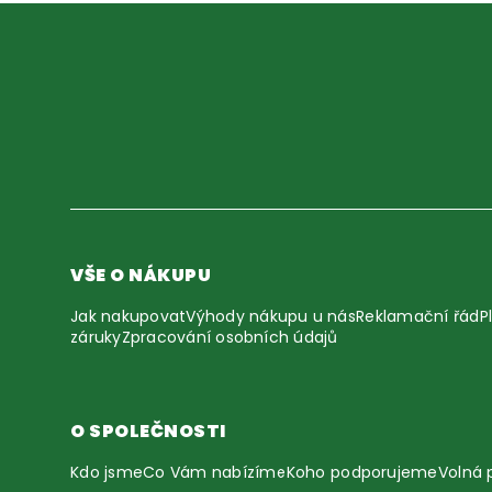
VŠE O NÁKUPU
Jak nakupovat
Výhody nákupu u nás
Reklamační řád
P
záruky
Zpracování osobních údajů
O SPOLEČNOSTI
Kdo jsme
Co Vám nabízíme
Koho podporujeme
Volná 