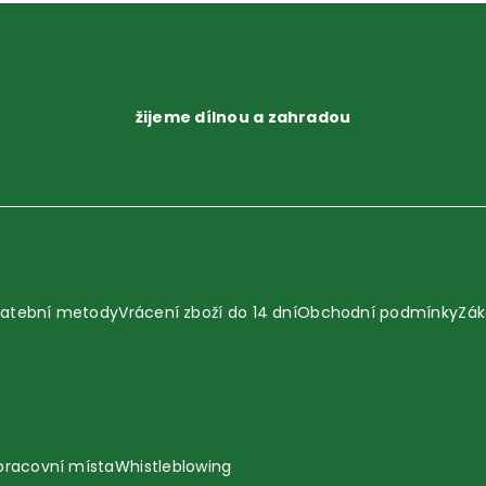
žijeme dílnou a zahradou
latební metody
Vrácení zboží do 14 dní
Obchodní podmínky
Zák
pracovní místa
Whistleblowing