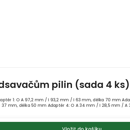
savačům pilin (sada 4 ks)
ptér 1: O A 97,2 mm / I 93,2 mm / I 63 mm, délka 70 mm Adap
I 37 mm, délka 50 mm Adaptér 4: O A 34 mm / I 28,5 mm / A
Vložit do košíku