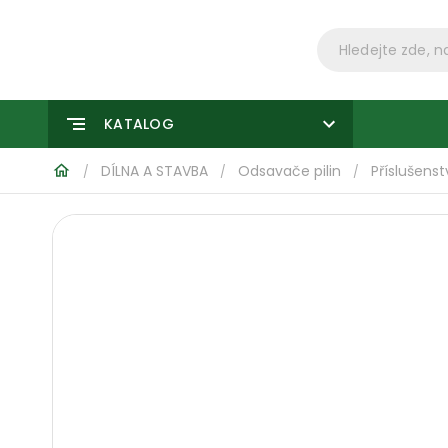
KATALOG
DÍLNA A STAVBA
Odsavače pilin
Příslušenst
/
/
/