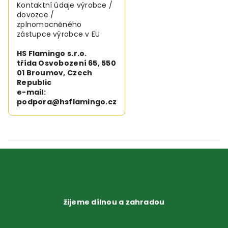
Kontaktní údaje výrobce /
dovozce /
zplnomocněného
zástupce výrobce v EU
HS Flamingo s.r.o.
třída Osvobození 65, 550
01 Broumov, Czech
Republic
e-mail:
podpora@hsflamingo.cz
žijeme dílnou a zahradou