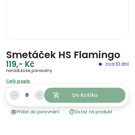
Smetáček HS Flamingo
119,- Kč
cca 10 dní
naradi,kose,paravany
Celý popis
0
Do košíku
Přidat do porovnání
Dotaz na produkt