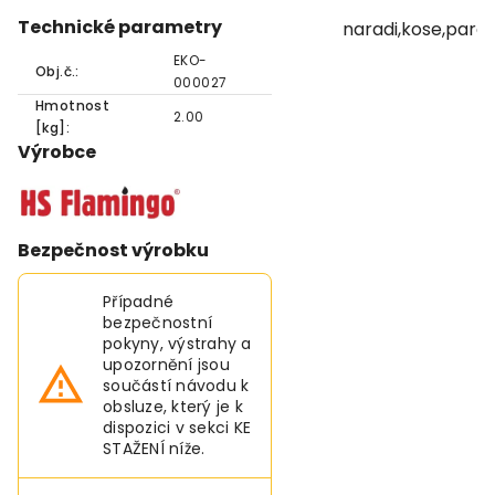
Technické parametry
naradi,kose,para
EKO-
Obj.č.:
000027
Hmotnost
2.00
[kg]:
Výrobce
Bezpečnost výrobku
Případné
bezpečnostní
pokyny, výstrahy a
upozornění jsou
součástí návodu k
obsluze, který je k
dispozici v sekci KE
STAŽENÍ níže.