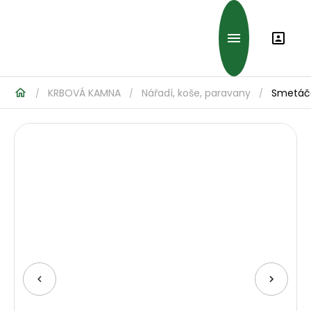
KRBOVÁ KAMNA
Nářadí, koše, paravany
Smetáče
/
/
/