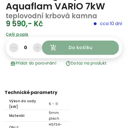
Aquaflam VARIO 7kW
teplovodní krbová kamna
9 590,- Kč
cca 10 dní
Celý popis
0
Do košíku
Přidat do porovnání
Dotaz na produkt
Technické parametry
Výkon do vody
5 - 11
[kW]:
5mm
Materiál:
plech
HSF34-
Obj.č.: