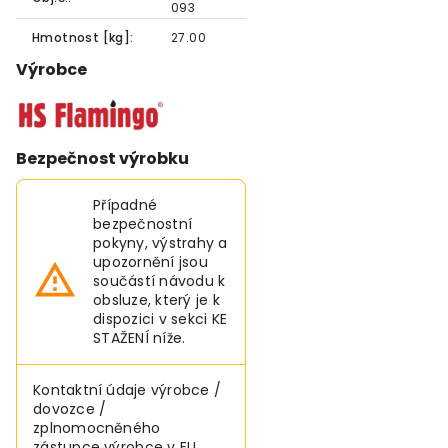
093
Hmotnost [kg]:
27.00
Výrobce
Bezpečnost výrobku
Případné
bezpečnostní
pokyny, výstrahy a
upozornění jsou
součástí návodu k
obsluze, který je k
dispozici v sekci KE
STAŽENÍ níže.
Kontaktní údaje výrobce /
dovozce /
zplnomocněného
zástupce výrobce v EU