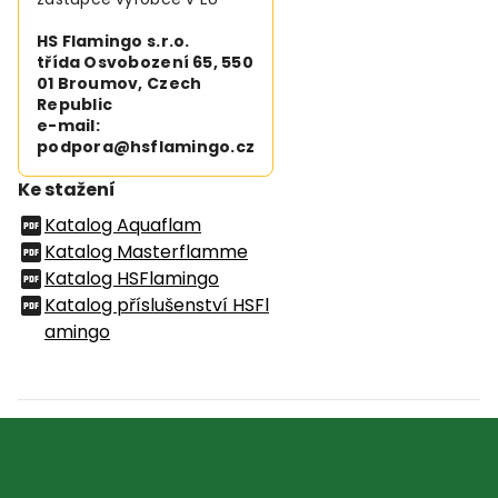
HS Flamingo s.r.o.
třída Osvobození 65, 550
01 Broumov, Czech
Republic
e-mail:
podpora@hsflamingo.cz
Ke stažení
Katalog Aquaflam
Katalog Masterflamme
Katalog HSFlamingo
Katalog příslušenství HSFl
amingo