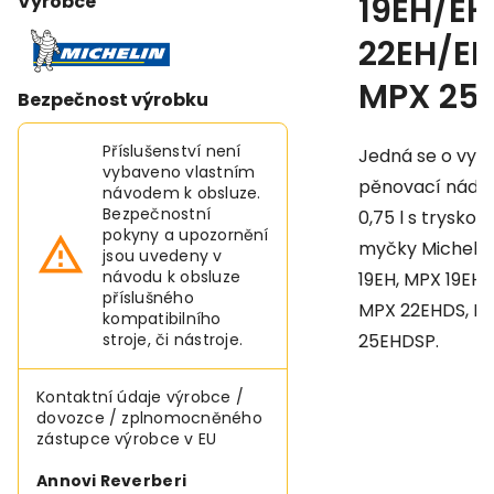
19EH/EH
Výrobce
22EH/EH
MPX 25E
Bezpečnost výrobku
Příslušenství není
Jedná se o vys
vybaveno vlastním
pěnovací nádo
návodem k obsluze.
Bezpečnostní
0,75 l s tryskou
pokyny a upozornění
myčky Michelin
jsou uvedeny v
návodu k obsluze
19EH, MPX 19EHD
příslušného
MPX 22EHDS, M
kompatibilního
stroje, či nástroje.
25EHDSP.
Kontaktní údaje výrobce /
dovozce / zplnomocněného
zástupce výrobce v EU
Annovi Reverberi