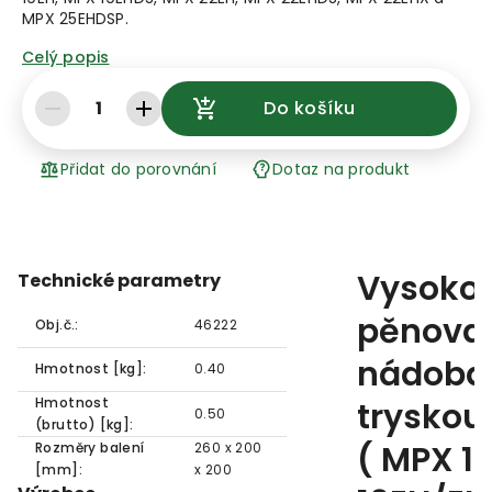
MPX 25EHDSP.
Celý popis
1
Do košíku
Přidat do porovnání
Dotaz na produkt
Vysokot
Technické parametry
pěnova
Obj.č.:
46222
nádoba
Hmotnost [kg]:
0.40
Hmotnost
tryskou 
0.50
(brutto) [kg]:
( MPX 1
Rozměry balení
260 x 200
[mm]:
x 200