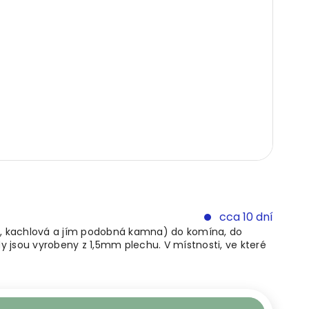
cca 10 dní
ová, kachlová a jím podobná kamna) do komína, do
 jsou vyrobeny z 1,5mm plechu. V místnosti, ve které