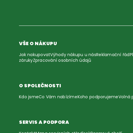
VŠE O NÁKUPU
Jak nakupovat
Výhody nákupu u nás
Reklamační řád
P
záruky
Zpracování osobních údajů
O SPOLEČNOSTI
Kdo jsme
Co Vám nabízíme
Koho podporujeme
Volná 
SERVIS A PODPORA