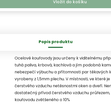
Vložit do košíku
Popis produktu
Ocelové kouřovody jsou určeny k viditelnému připo
tuhá paliva, krbová, kachlová a jím podobná kam
nebezpečí výbuchu a přítomnosti par těkavých lá
vyrobeny z 1,5mm plechu. V místnosti, ve které je 
čerstvého vzduchu netěsnostmi oken a dveří. Není-
dostatečný přívod čerstvého vzduchu průřezem, 
kouřovodu zvětšeného o 10%