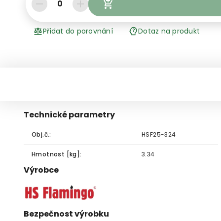
0
Přidat do porovnání
Dotaz na produkt
Technické parametry
Obj.č.:
HSF25-324
Hmotnost [kg]:
3.34
Výrobce
Bezpečnost výrobku