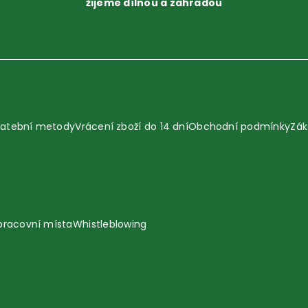
žijeme dílnou a zahradou
latební metody
Vrácení zboží do 14 dní
Obchodní podmínky
Zák
pracovní místa
Whistleblowing