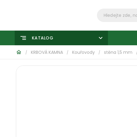
KATALOG
KRBOVÁ KAMNA
Kouřovody
stěna 1,5 mm
/
/
/