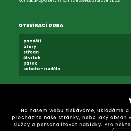
Kontakt
Mapa servisních středisek
Bazarové zboží
OTEVÍRACÍ DOBA
pondělí
úterý
středa
čtvrtek
pátek
sobota - neděle
Na našem webu získáváme, ukládáme a zp
procházíte naše stránky, nebo jaký obsah 
služby a personalizovat nabídky. Pro někte