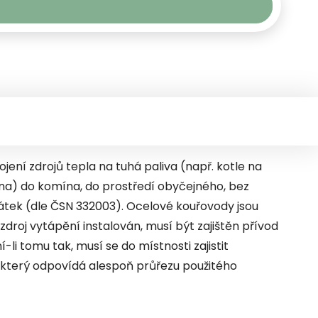
jení zdrojů tepla na tuhá paliva (např. kotle na
na) do komína, do prostředí obyčejného, bez
tek (dle ČSN 332003). Ocelové kouřovody jsou
zdroj vytápění instalován, musí být zajištěn přívod
li tomu tak, musí se do místnosti zajistit
který odpovídá alespoň průřezu použitého