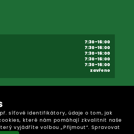
7:30-16:00
7:30-16:00
7:30-16:00
7:30-16:00
7:30-16:00
zavřeno
s
síťové identifikátory, údaje o tom, jak
ookies, které nám pomáhají zkvalitnit naše
terý vyjádříte volbou „Přijmout“. Spravovat