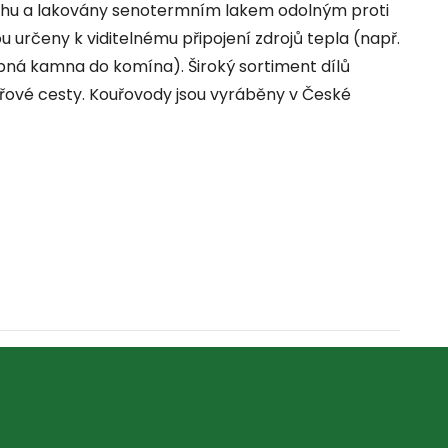
chu a lakovány senotermním lakem odolným proti
určeny k viditelnému připojení zdrojů tepla (např.
obná kamna do komína). Široký sortiment dílů
uřové cesty. Kouřovody jsou vyráběny v České