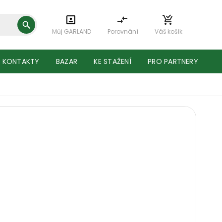
Můj GARLAND
Porovnání
Váš košík
KONTAKTY
BAZAR
KE STAŽENÍ
PRO PARTNERY