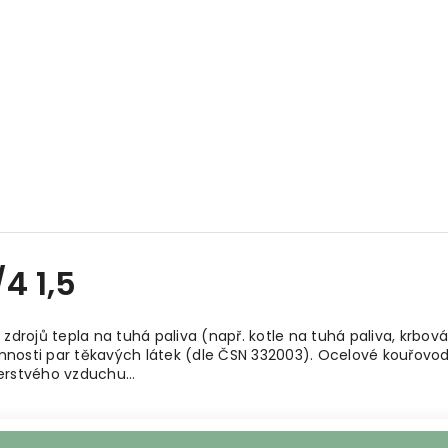
4 1,5
 zdrojů tepla na tuhá paliva (např. kotle na tuhá paliva, krb
nosti par těkavých látek (dle ČSN 332003). Ocelové kouřovody
 čerstvého vzduchu…