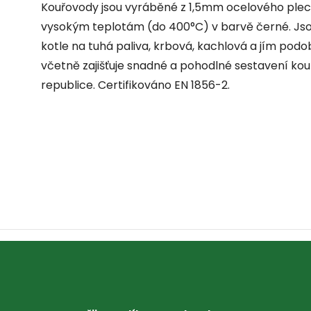
Kouřovody jsou vyráběné z 1,5mm ocelového ple
vysokým teplotám (do 400°C) v barvě černé. Jsou 
kotle na tuhá paliva, krbová, kachlová a jím pod
včetně zajišťuje snadné a pohodlné sestavení ko
republice. Certifikováno EN 1856-2.