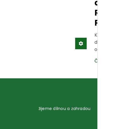
dřevník
Riwall
PRO
Kam uskladnit
dřevo? Věčná
otázka.
Číst dál →
žijeme dílnou a zahradou