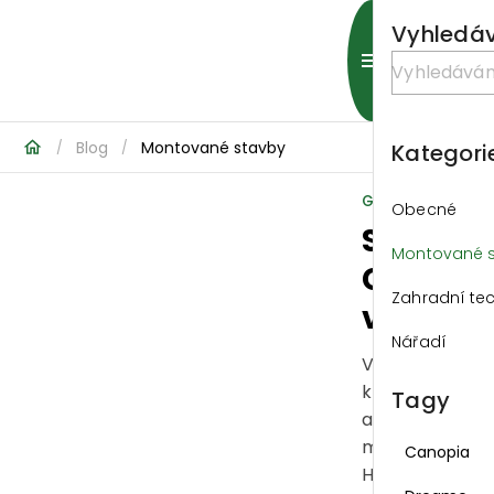
Vyhledá
Blog
Montované stavby
/
/
Kategori
GARLAND ·
Obecné
Skleník
Montované 
Canopi
Zahradní te
vítězem
Nářadí
V prestižním
klání
Tagy
amerického
magazínu Bett
Canopia
Homes&Garde