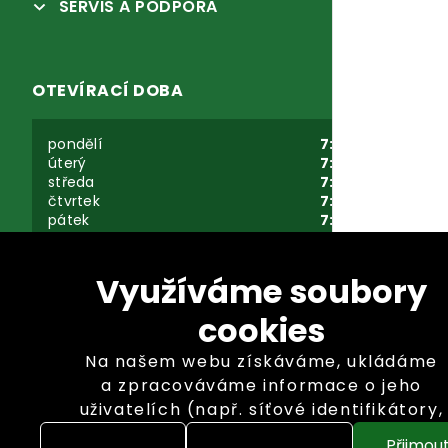
SERVIS A PODPORA
OTEVÍRACÍ DOBA
pondělí
7:30-16:00
úterý
7:30-16:00
středa
7:30-16:00
čtvrtek
7:30-16:00
pátek
7:30-16:00
sobota - neděle
zavřeno
Využíváme soubory
cookies
Na našem webu získáváme, ukládáme
a zpracováváme informace o jeho
uživatelích (např. síťové identifikátory,
Copyright © GARLAND distributor, s.r.o. 2026
údaje o tom, jak procházíte naše
Přijmou