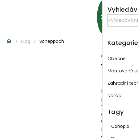
Vyhledáv
Blog
Scheppach
/
/
Kategori
GARLAND ·
Obecné
Tepova
Montované s
5v1
Zahradní tec
Potřebujete
Nářadí
pořádný úklid?
Všestranný
Tagy
čisticí stroj
SprayVac 20
Canopia
nabízí 5 funkcí
v jednom