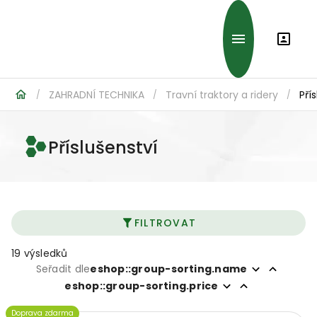
ZAHRADNÍ TECHNIKA
Travní traktory a ridery
Pří
/
/
/
Příslušenství
FILTROVAT
19 výsledků
Seřadit dle
eshop::group-sorting.name
eshop::group-sorting.price
Doprava zdarma