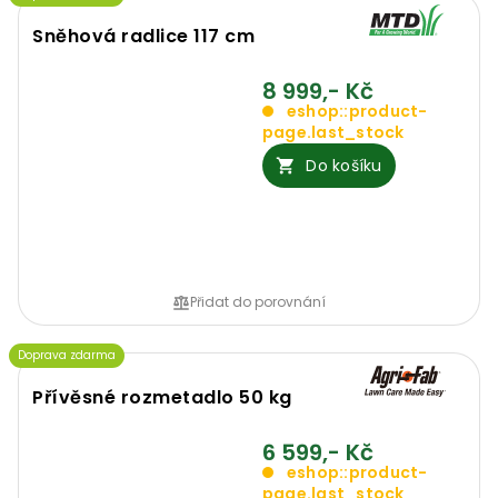
Sněhová radlice 117 cm
8 999,- Kč
eshop::product-
page.last_stock
Do košíku
Přidat do porovnání
Doprava zdarma
Přívěsné rozmetadlo 50 kg
6 599,- Kč
eshop::product-
page.last_stock