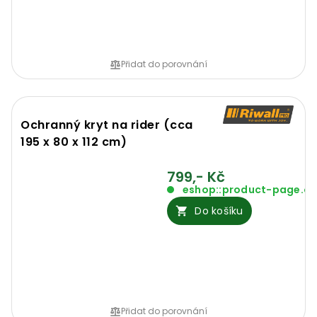
Přidat do porovnání
Ochranný kryt na rider (cca
195 x 80 x 112 cm)
799,- Kč
eshop::product-page.o
Do košíku
Přidat do porovnání