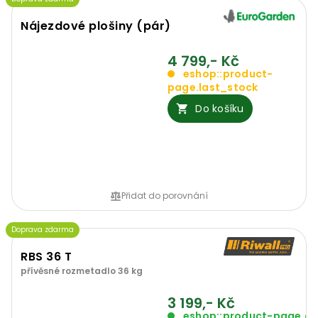
Nájezdové plošiny (pár)
4 799,- Kč
eshop::product-
page.last_stock
Do košíku
Přidat do porovnání
Doprava zdarma
RBS 36 T
přívěsné rozmetadlo 36 kg
3 199,- Kč
eshop::product-page.o