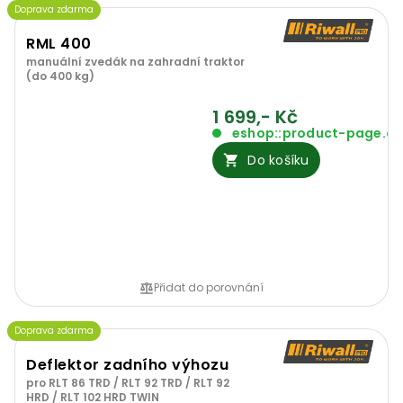
Doprava zdarma
RML 400
manuální zvedák na zahradní traktor
(do 400 kg)
1 699,- Kč
eshop::product-page.o
Do košíku
Přidat do porovnání
Doprava zdarma
Deflektor zadního výhozu
pro RLT 86 TRD / RLT 92 TRD / RLT 92
HRD / RLT 102 HRD TWIN