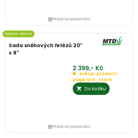
Přidat do porovnání
Doprava zdarma
Sada sněhových řetězů 20"
x 8"
2 399,- Kč
eshop::product-
page.last_stock
Do košíku
Přidat do porovnání