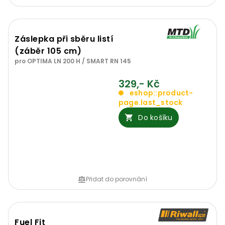
Záslepka při sběru listí
(záběr 105 cm)
pro OPTIMA LN 200 H / SMART RN 145
329,- Kč
eshop::product-
page.last_stock
Do košíku
Přidat do porovnání
Fuel Fit