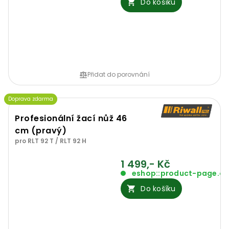
Do košíku
Přidat do porovnání
Doprava zdarma
Profesionální žací nůž 46
cm (pravý)
pro RLT 92 T / RLT 92 H
1 499,- Kč
eshop::product-page.o
Do košíku