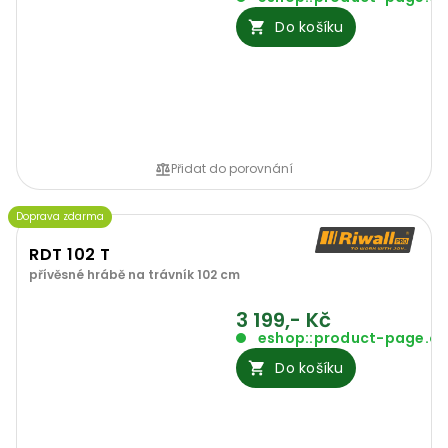
Do košíku
Přidat do porovnání
Doprava zdarma
RDT 102 T
přívěsné hrábě na trávník 102 cm
3 199,- Kč
eshop::product-page.o
Do košíku