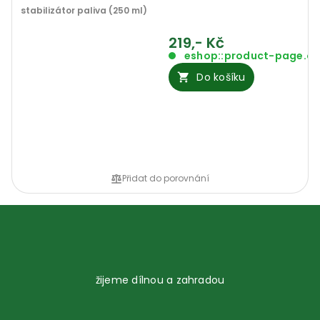
stabilizátor paliva (250 ml)
219,- Kč
eshop::product-page.o
Do košíku
Přidat do porovnání
žijeme dílnou a zahradou