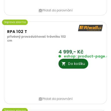
Přidat do porovnání
Doprava zdarma
RPA 102 T
přívěsný provzdušňovač trávníku 102
cm
4 999,- Kč
eshop::product-page.o
Do košíku
Přidat do porovnání
Doprava zdarma