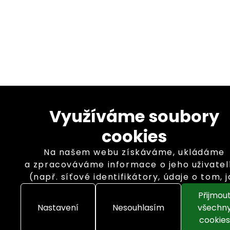
Využíváme soubory
cookies
Na našem webu získáváme, ukládáme
a zpracováváme informace o jeho uživatel
(např. síťové identifikátory, údaje o tom, 
procházíte naše stránky, nebo jaký obsah 
Přijmou
zajímá). K tomuto účelu využíváme soubo
Nastavení
Nesouhlasím
všechn
cookies, které nám pomáhají zkvalitnit n
cookies
služby a personalizovat nabídky. Pro někt