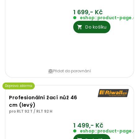
1 699,- Kč
eshop::product-page.o
Do košíku
Přidat do porovnání
Doprava zdarma
Profesionální žací nůž 46
cm (levý)
pro RLT 92 T / RLT 92 H
1 499,- Kč
eshop::product-page.o