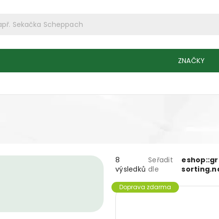
ZNAČKY
8
Seřadit
eshop::g
výsledků
dle
sorting.
Doprava zdarma