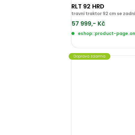
RLT 92 HRD
travní traktor 92 cm se za
57 999,- Kč
eshop::product-page.o
Doprava zdarma