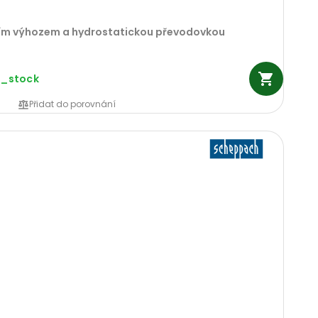
dním výhozem a hydrostatickou převodovkou
n_stock
Přidat do porovnání