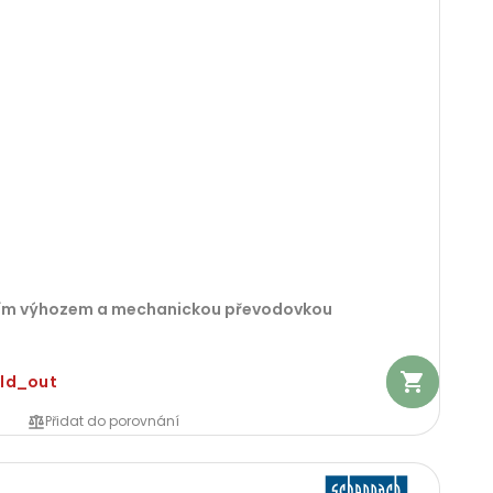
dním výhozem a mechanickou převodovkou
old_out
Přidat do porovnání