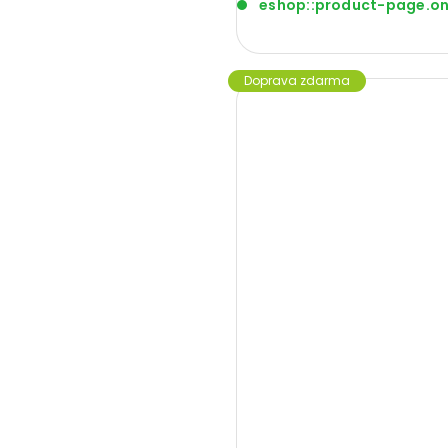
eshop::product-page.o
Doprava zdarma