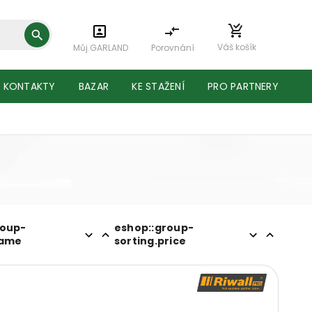
Váš košík
Můj GARLAND
Porovnání
KONTAKTY
BAZAR
KE STAŽENÍ
PRO PARTNERY
roup-
eshop::group-
name
sorting.price