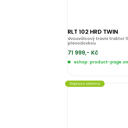
RLT 102 HRD TWIN
dvouválcový travní traktor 
převodovkou
71 999,- Kč
eshop::product-page.o
Doprava zdarma