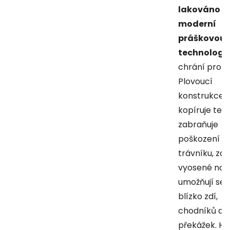
lakováno
moderní
práškovou
technologií
chrání proti 
Plovoucí
konstrukce ú
kopíruje ter
zabraňuje
poškození
trávníku, za
vyosené nož
umožňují seka
blízko zdí,
chodníků a d
překážek. Hl