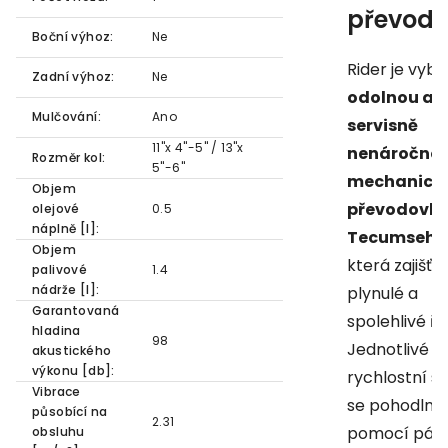
převod
Boční výhoz:
Ne
Rider je vyb
Zadní výhoz:
Ne
odolnou a
Mulčování:
Ano
servisně
11"x 4"-5" / 13"x
nenáročno
Rozměr kol:
5"-6"
mechanick
Objem
převodovk
olejové
0.5
náplně [l]:
Tecumseh (
Objem
která zajišťuj
palivové
1.4
nádrže [l]:
plynulé a
Garantovaná
spolehlivé řa
hladina
98
Jednotlivé
akustického
výkonu [db]:
rychlostní s
Vibrace
se pohodlně 
působící na
2.31
pomocí páky
obsluhu