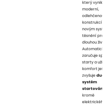
který vyniká
moderní,
odlehčenou
konstrukcí a
novým sys
těsnění pro
dlouhou živo
Automatický 
zaručuje spo
starty a uživ
komfort ješt
zvyšuje
duál
systém
startování
kromě
elektrického