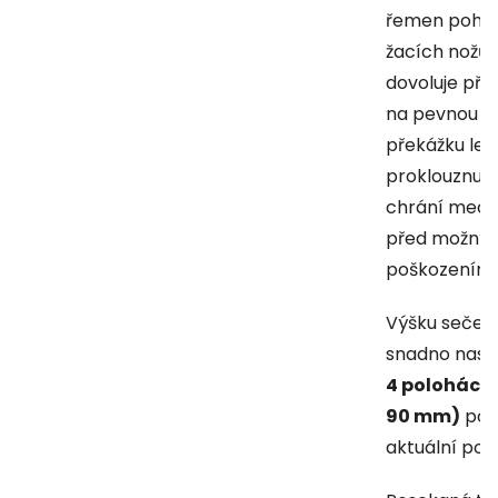
řemen poho
žacích nožů
dovoluje při 
na pevnou
překážku le
proklouznutí
chrání mech
před možný
poškozením.
Výšku sečení
snadno nasta
4 pol
ohách 
90 mm)
pod
aktuální pot