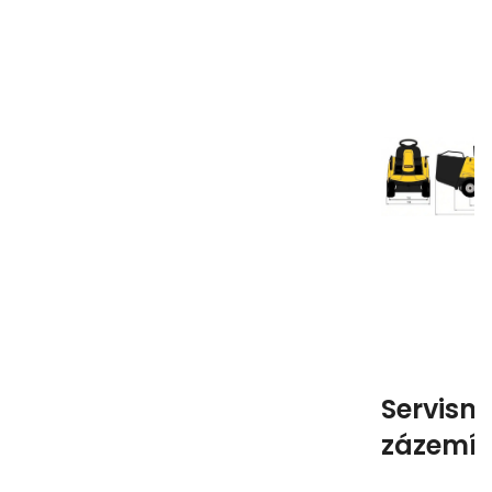
Servisní
zázemí