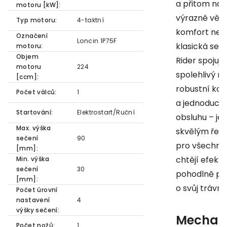
a přitom nab
motoru [kW]:
výrazně větš
Typ motoru:
4-taktní
komfort než
Označení
Loncin 1P75F
klasická sek
motoru:
Objem
Rider spojuje
motoru
224
spolehlivý m
[ccm]:
robustní kon
Počet válců:
1
a jednoduch
Startování:
Elektrostart/Ruční
obsluhu – je 
Max. výška
skvělým řeš
sečení
90
pro všechny,
[mm]:
chtějí efekti
Min. výška
sečení
30
pohodlně pe
[mm]:
o svůj trávník
Počet úrovní
nastavení
4
výšky sečení:
Mechan
Počet nožů:
1