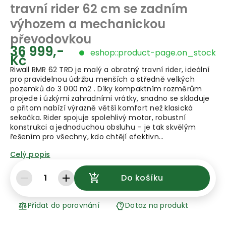
travní rider 62 cm se zadním
výhozem a mechanickou
převodovkou
36 999,-
eshop::product-page.on_stock
Kč
Riwall RMR 62 TRD je malý a obratný travní rider, ideální
pro pravidelnou údržbu menších a středně velkých
pozemků do 3 000 m2 . Díky kompaktním rozměrům
projede i úzkými zahradními vrátky, snadno se skladuje
a přitom nabízí výrazně větší komfort než klasická
sekačka. Rider spojuje spolehlivý motor, robustní
konstrukci a jednoduchou obsluhu – je tak skvělým
řešením pro všechny, kdo chtějí efektivn…
Celý popis
1
Do košíku
Přidat do porovnání
Dotaz na produkt