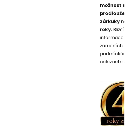
možnost ex
prodloužen
zárkuky na 
roky.
Bližší
informace o
záručních
podmínkách
naleznete
z