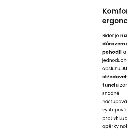
Komfort
ergono
Rider je
navr
důrazem n
pohodlí
a
jednoduchou
obsluhu.
Abs
středového
tunelu
zaruč
snadné
nastupování 
vystupování
protiskluzov
opěrky noho