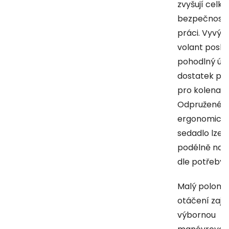
zvyšují celk
bezpečnost 
práci. Vyvýš
volant posky
pohodlný úc
dostatek pr
pro kolena.
Odpružené
ergonomick
sedadlo lze
podélně nast
dle potřeby.
Malý polomě
otáčení zajiš
výbornou