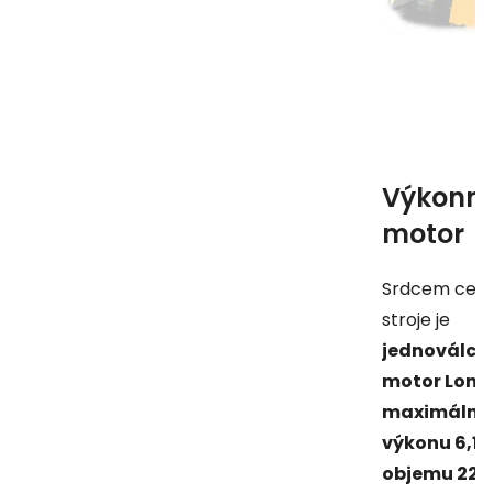
Výkonn
motor
Srdcem cel
stroje je
jednoválco
motor Lonci
maximální
výkonu 6,1 
objemu 224