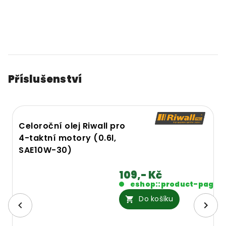
Příslušenství
Celoroční olej Riwall pro
4-taktní motory (0.6l,
SAE10W-30)
109,- Kč
eshop::product-page.
Do košíku