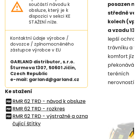
posazen na
součástí návodu k
obsluze, který je k
středně vel
dispozici v sekci KE
kolech (vpře
STAŽENÍ níže.
a vzadu 13"
Kontaktní údaje výrobce /
lepší ochran
dovozce / zplnomocněného
trávníku a vě
zástupce výrobce v EU
komfort jízdy
GARLAND distributor, s.r.o.
překonávání
Šturmova 1307, 50601 Jičín,
teréních
Czech Republic
e-mail: garland@garland.cz
nerovností.
Ke stažení
RMR 62 TRD - návod k obsluze
RMR 62 TRD - rozkres
RMR 62 TRD - výstražné a ozna
čující štítky