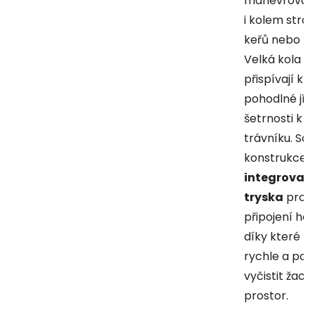
manévrovat
i kolem stro
keřů nebo z
Velká kola
přispívají k
pohodlné jíz
šetrnosti k
trávníku. So
konstrukce je
integrovan
tryska
pro
připojení had
díky které lz
rychle a poh
vyčistit žací
prostor.