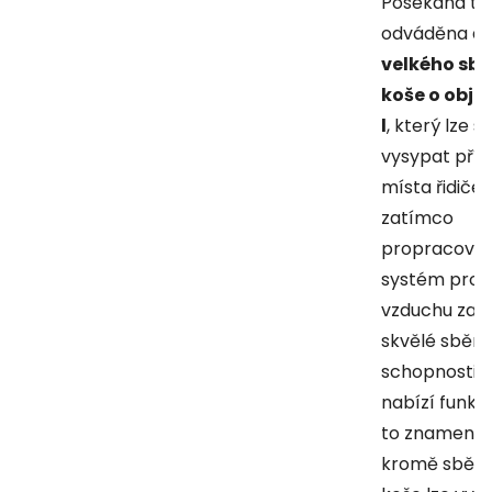
Posekaná trá
odváděna d
velkého sb
koše o obje
l
, který lze 
vysypat pří
místa řidiče,
zatímco
propracova
systém prou
vzduchu zar
skvělé sběra
schopnosti. 
nabízí funkc
to znamená,
kromě sběru