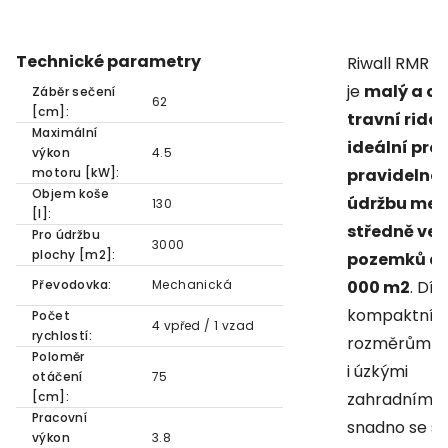
Technické parametry
Riwall RMR 6
je
malý a o
Záběr sečení
62
[cm]:
travní rider
Maximální
ideální pro
výkon
4.5
motoru [kW]:
pravidelno
Objem koše
údržbu men
130
[l]:
středně vel
Pro údržbu
3000
plochy [m2]:
pozemků do
Převodovka:
Mechanická
000 m2
. Dík
kompaktní
Počet
4 vpřed / 1 vzad
rychlostí:
rozměrům p
Poloměr
i úzkými
otáčení
75
[cm]:
zahradními v
Pracovní
snadno se sk
výkon
3.8