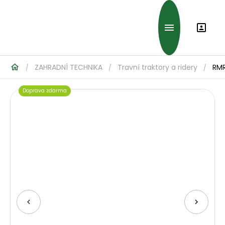
ZAHRADNÍ TECHNIKA
Travní traktory a ridery
RMR
/
/
/
Doprava zdarma