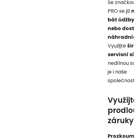
Se značkou R
PRO se již
ne
bát údžby, 
nebo dostu
náhradních
Využijte
širo
servisní sít
nedílnou sou
je i naše
společnost.
Využijte
prodlou
záruky
Prozkoumej