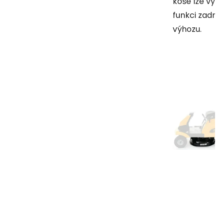
koše lze využí
funkci zadní
výhozu.