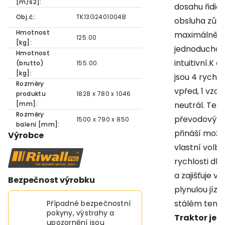
[m/s2]:
dosahu řidiče
Obj.č.:
TK13G2401004B
obsluha zůs
Hmotnost
maximálně
125.00
[kg]:
jednoduchá 
Hmotnost
intuitivní.K d
(brutto)
155.00
[kg]:
jsou 4 rychlo
Rozměry
vpřed, 1 vzad
produktu
1828 x 780 x 1046
[mm]:
neutrál. Ten
Rozměry
převodový s
1500 x 790 x 850
balení [mm]:
přináší možn
Výrobce
vlastní volby
rychlosti dle
a zajišťuje ve
Bezpečnost výrobku
plynulou jízdu
stálém temp
Případné bezpečnostní
pokyny, výstrahy a
Traktor je
upozornění jsou