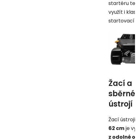
startéru tedy
využít i klasi
startovací š
Žací a
sběrné
ústrojí
Žací ústrojí o
62 cm
je vy
z odolné oce