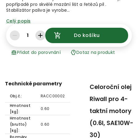
popřípadě pro skvělé mazání lišt a řetězů pil .
Stabilizátor paliva je vyrobe…
Celý popis
1
Do košíku
Přidat do porovnání
Dotaz na produkt
Technické parametry
Celoroční olej
Obj.č.:
RACC00002
Riwall pro 4-
Hmotnost
0.60
taktní motory
[kg]:
Hmotnost
(0.6l, SAE10W-
(brutto)
0.60
[kg]:
30)
Rozměry