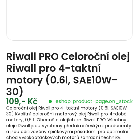
Riwall PRO Celoroční olej
Riwall pro 4-taktní
motory (0.6l, SAE10W-
30)
109,- Kč
eshop::product-page.on_stock
Celoroční olej Riwall pro 4-taktní motory (0.6l, SAE10W-
30) Kvalitní celoroční motorový olej Riwall pro 4-dobé
motory, 0,6 l. Obecně o olejích zn. Riwall PRO Všechny
oleje Riwall jsou vyrobeny předními českými producenty
a jsou aditivovány špičkovými přísadami pro optimální
chod vysokootáčkových motorů zahradní techniky,