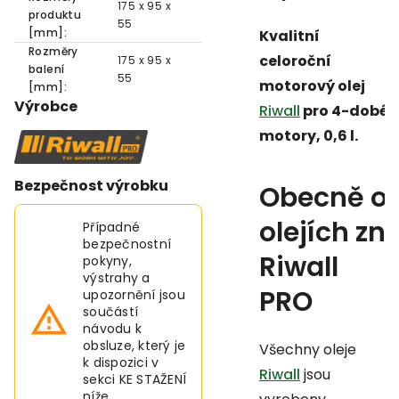
175 x 95 x
produktu
55
[mm]:
Kvalitní
Rozměry
celoroční
175 x 95 x
balení
55
motorový olej
[mm]:
Výrobce
Riwall
pro 4-dobé
motory, 0,6 l.
Bezpečnost výrobku
Obecně o
olejích zn.
Případné
bezpečnostní
Riwall
pokyny,
výstrahy a
PRO
upozornění jsou
součástí
návodu k
obsluze, který je
Všechny oleje
k dispozici v
Riwall
jsou
sekci KE STAŽENÍ
níže.