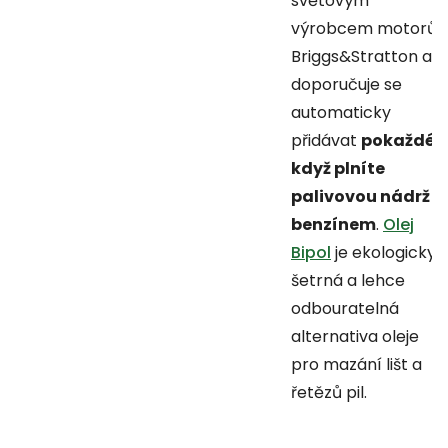
světovým
výrobcem motorů
Briggs&Stratton a
doporučuje se
automaticky
přidávat
pokaždé,
když plníte
palivovou nádrž
benzínem
.
Olej
Bipol
je ekologicky
šetrná a lehce
odbouratelná
alternativa oleje
pro mazání lišt a
řetězů pil.