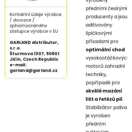
vyrobeny
předními českými
Kontaktní údaje výrobce
producenty a jsou
/ dovozce /
aditivovány
zplnomocněného
zástupce výrobce v EU
špičkovými
přísadami pro
GARLAND distributor,
s.r.o.
optimální chod
Šturmova 1307, 50601
vysokootáčkových
Jičín, Czech Republic
e-mail:
motorů zahradní
garland@garland.cz
techniky,
popřípadě pro
skvělé mazání
lišt a řetězů pil
.
Stabilizátor paliva
je vyroben
předním