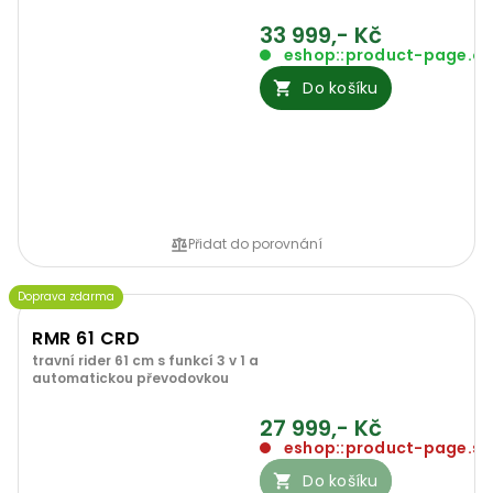
33 999,- Kč
eshop::product-page.o
Do košíku
Přidat do porovnání
Doprava zdarma
RMR 61 CRD
travní rider 61 cm s funkcí 3 v 1 a
automatickou převodovkou
27 999,- Kč
eshop::product-page.so
Do košíku