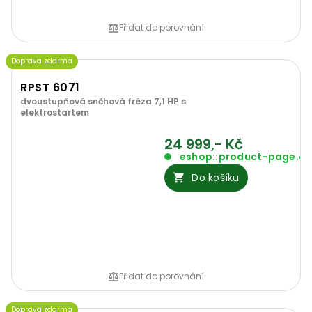
Přidat do porovnání
Doprava zdarma
RPST 6071
dvoustupňová sněhová fréza 7,1 HP s
elektrostartem
24 999,- Kč
eshop::product-page.o
Do košíku
Přidat do porovnání
Doprava zdarma