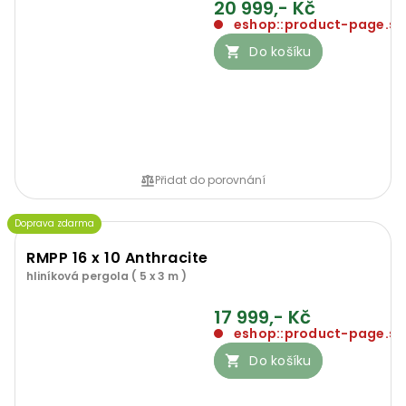
20 999,- Kč
eshop::product-page.so
Do košíku
Přidat do porovnání
Doprava zdarma
RMPP 16 x 10 Anthracite
hliníková pergola ( 5 x 3 m )
17 999,- Kč
eshop::product-page.so
Do košíku