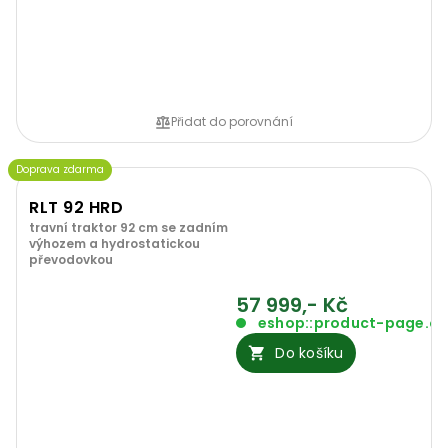
Přidat do porovnání
Doprava zdarma
RLT 92 HRD
travní traktor 92 cm se zadním
výhozem a hydrostatickou
převodovkou
57 999,- Kč
eshop::product-page.o
Do košíku