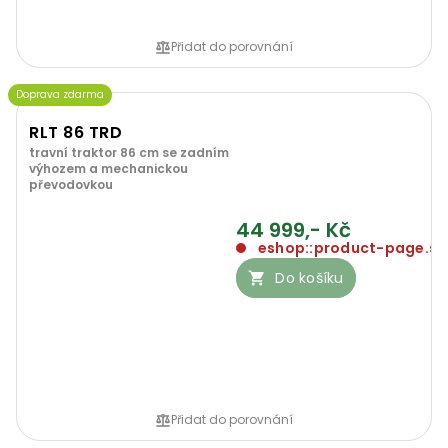
Přidat do porovnání
Doprava zdarma
RLT 86 TRD
travní traktor 86 cm se zadním
výhozem a mechanickou
převodovkou
44 999,- Kč
eshop::product-page.so
Do košíku
Přidat do porovnání