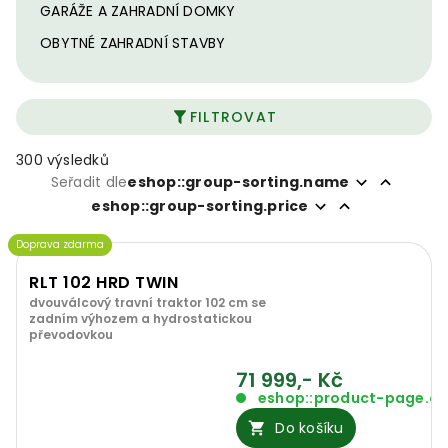
GARÁŽE A ZAHRADNÍ DOMKY
OBYTNÉ ZAHRADNÍ STAVBY
FILTROVAT
300 výsledků
Seřadit dle
eshop::group-sorting.name
eshop::group-sorting.price
Doprava zdarma
RLT 102 HRD TWIN
dvouválcový travní traktor 102 cm se
zadním výhozem a hydrostatickou
převodovkou
71 999,- Kč
eshop::product-page.o
Do košíku