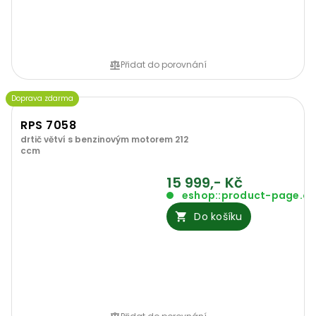
Přidat do porovnání
Doprava zdarma
RPS 7058
drtič větví s benzinovým motorem 212
ccm
15 999,- Kč
eshop::product-page.o
Do košíku