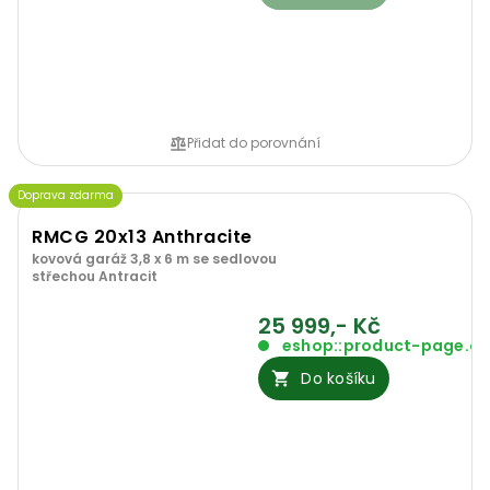
Přidat do porovnání
Doprava zdarma
RMCG 20x13 Anthracite
kovová garáž 3,8 x 6 m se sedlovou
střechou Antracit
25 999,- Kč
eshop::product-page.o
Do košíku