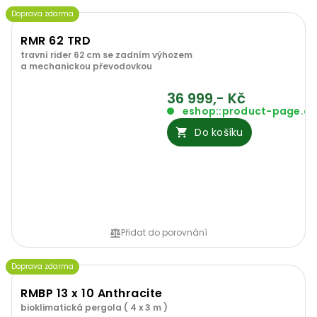
Doprava zdarma
RMR 62 TRD
travní rider 62 cm se zadním výhozem
a mechanickou převodovkou
36 999,- Kč
eshop::product-page.o
Do košíku
Přidat do porovnání
Doprava zdarma
RMBP 13 x 10 Anthracite
bioklimatická pergola ( 4 x 3 m )