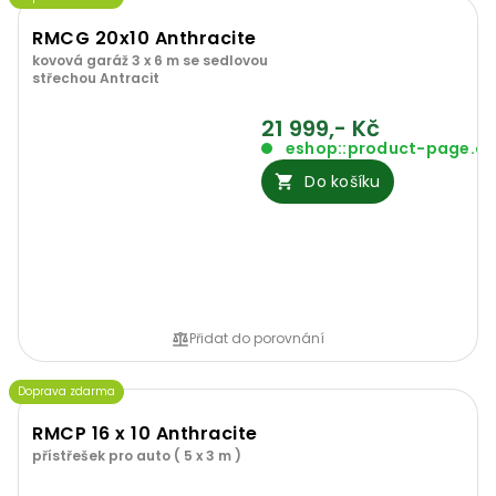
RMCG 20x10 Anthracite
kovová garáž 3 x 6 m se sedlovou
střechou Antracit
21 999,- Kč
eshop::product-page.o
Do košíku
Přidat do porovnání
Doprava zdarma
RMCP 16 x 10 Anthracite
přístřešek pro auto ( 5 x 3 m )