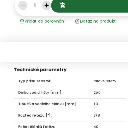
1
Přidat do porovnání
Dotaz na produkt
Technické parametry
Typ příslušenství:
pilové řetězy
Délka vodící lišty [mm]:
250
Tloušťka vodícího článku [mm]:
1.3
Rozteč řetězu [“]:
3/8
Počet článků řetězu:
40