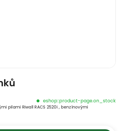
ánků
eshop::product-page.on_stock
vými pilami Riwall RACS 2520i , benzínovými