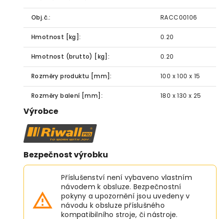
Obj.č.:
RACC00106
Hmotnost [kg]:
0.20
Hmotnost (brutto) [kg]:
0.20
Rozměry produktu [mm]:
100 x 100 x 15
Rozměry balení [mm]:
180 x 130 x 25
Výrobce
Bezpečnost výrobku
Příslušenství není vybaveno vlastním
návodem k obsluze. Bezpečnostní
pokyny a upozornění jsou uvedeny v
návodu k obsluze příslušného
kompatibilního stroje, či nástroje.