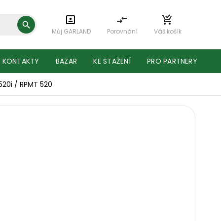
Můj GARLAND
Porovnání
Váš košík
KONTAKTY
BAZAR
KE STAŽENÍ
PRO PARTNERY
2520i / RPMT 520