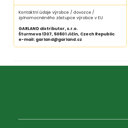
Kontaktní údaje výrobce / dovozce /
zplnomocněného zástupce výrobce v EU
GARLAND distributor, s.r.o.
Šturmova 1307, 50601 Jičín, Czech Republic
e-mail: garland@garland.cz