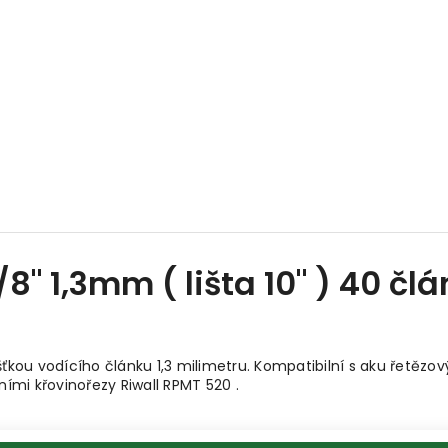
/8" 1,3mm ( lišta 10" ) 40 čl
ušťkou vodícího článku 1,3 milimetru. Kompatibilní s aku řetězo
mi křovinořezy Riwall RPMT 520 .