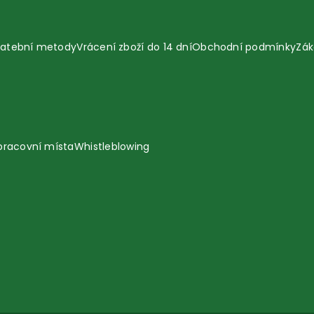
latební metody
Vrácení zboží do 14 dní
Obchodní podmínky
Zák
pracovní místa
Whistleblowing