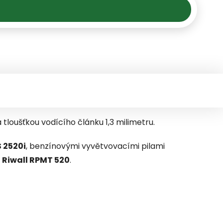
a tloušťkou vodícího článku 1,3 milimetru.
 2520i
, benzínovými vyvětvovacími pilami
y
Riwall RPMT 520
.