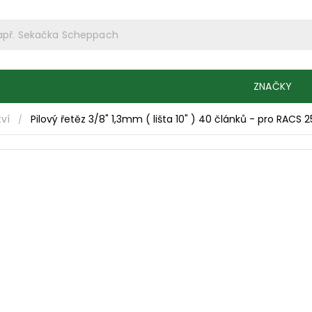
ZNAČKY
tví
Pilový řetěz 3/8" 1,3mm ( lišta 10" ) 40 článků - pro RACS 
/