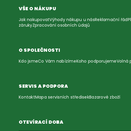
VŠE O NÁKUPU
Jak nakupovat
Výhody nákupu u nás
Reklamační řád
P
záruky
Zpracování osobních údajů
O SPOLEČNOSTI
Kdo jsme
Co Vám nabízíme
Koho podporujeme
Volná 
SERVIS A PODPORA
Kontakt
Mapa servisních středisek
Bazarové zboží
OTEVÍRACÍ DOBA