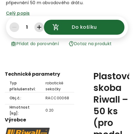
připevnění 50 m obvodového drátu.
Celý popis
1
Do košíku
Přidat do porovnání
Dotaz na produkt
Plastová
Technické parametry
Typ
robotické
skoba
příslušenství:
sekačky
Riwall –
Obj.č.:
RACC00068
Hmotnost
50 ks
0.20
[kg]:
Výrobce
(pro