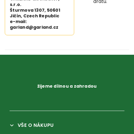
drátu.
s.r.o.
Šturmova 1307, 50601
Jičín, Czech Republic
e-mail:
garland@garland.cz
žijeme dílnou a zahradou
VŠE O NÁKUPU