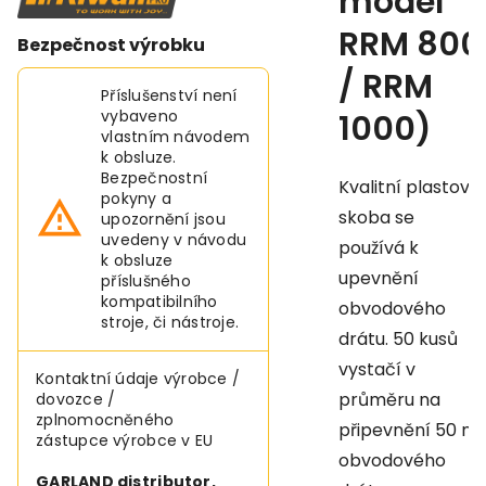
model
RRM 800
Bezpečnost výrobku
/ RRM
Příslušenství není
vybaveno
1000)
vlastním návodem
k obsluze.
Bezpečnostní
Kvalitní plastová
pokyny a
skoba se
upozornění jsou
uvedeny v návodu
používá k
k obsluze
upevnění
příslušného
kompatibilního
obvodového
stroje, či nástroje.
drátu. 50 kusů
vystačí v
Kontaktní údaje výrobce /
průměru na
dovozce /
zplnomocněného
připevnění 50 m
zástupce výrobce v EU
obvodového
GARLAND distributor,