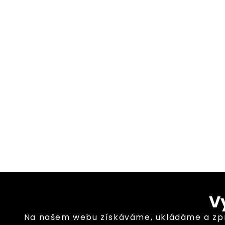
V
Na našem webu získáváme, ukládáme a zprac