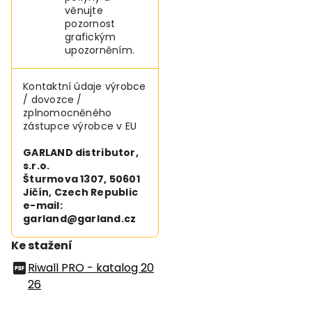
věnujte
pozornost
grafickým
upozorněním.
Kontaktní údaje výrobce
/ dovozce /
zplnomocněného
zástupce výrobce v EU
GARLAND distributor,
s.r.o.
Šturmova 1307, 50601
Jičín, Czech Republic
e-mail:
garland@garland.cz
Ke stažení
Riwall PRO - katalog 20
26