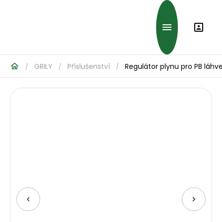
GRILY
Příslušenství
Regulátor plynu pro PB láhv
/
/
/