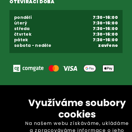
OTEVÍRACÍ DOBA
pondělí
7:30-16:00
úterý
7:30-16:00
středa
7:30-16:00
čtvrtek
7:30-16:00
pátek
7:30-16:00
sobota - neděle
zavřeno
Využíváme soubory
Copyright © GARLAND distributor, s.r.o. 2026
cookies
Nastavení cookies
Na našem webu získáváme, ukládáme
a zpracováváme informace o jeho