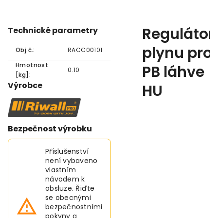
Regulátor
Technické parametry
plynu pro
Obj.č.:
RACC00101
Hmotnost
PB láhve
0.10
[kg]:
Výrobce
HU
Bezpečnost výrobku
Příslušenství
není vybaveno
vlastním
návodem k
obsluze. Řiďte
se obecnými
bezpečnostními
pokyny a