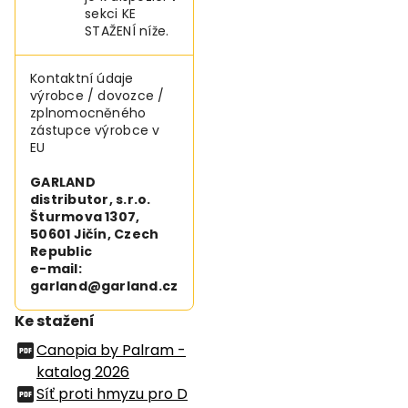
sekci KE
STAŽENÍ níže.
Kontaktní údaje
výrobce / dovozce /
zplnomocněného
zástupce výrobce v
EU
GARLAND
distributor, s.r.o.
Šturmova 1307,
50601 Jičín, Czech
Republic
e-mail:
garland@garland.cz
Ke stažení
Canopia by Palram -
katalog 2026
Síť proti hmyzu pro D