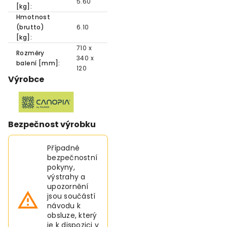
5.60
[kg]:
Hmotnost
(brutto)
6.10
[kg]:
710 x
Rozměry
340 x
balení [mm]:
120
Výrobce
Bezpečnost výrobku
Případné
bezpečnostní
pokyny,
výstrahy a
upozornění
jsou součástí
návodu k
obsluze, který
je k dispozici v