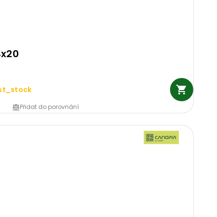
4x20
st_stock
Přidat do porovnání