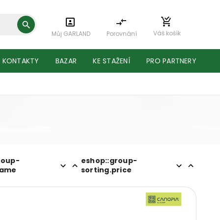
Váš košík
Můj GARLAND
Porovnání
KONTAKTY
BAZAR
KE STAŽENÍ
PRO PARTNERY
roup-
eshop::group-
name
sorting.price