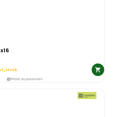
4x16
st_stock
Přidat do porovnání