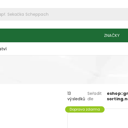
ZNAČKY
ství
13
Seřadit
eshop::g
výsledků
dle
sorting.
Doprava zdarma