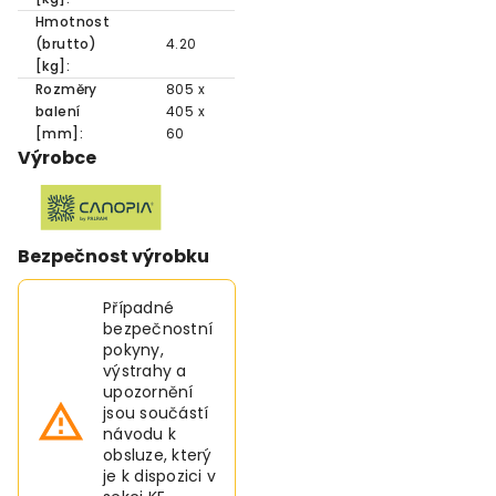
Hmotnost
(brutto)
4.20
[kg]:
Rozměry
805 x
balení
405 x
[mm]:
60
Výrobce
Bezpečnost výrobku
Případné
bezpečnostní
pokyny,
výstrahy a
upozornění
jsou součástí
návodu k
obsluze, který
je k dispozici v