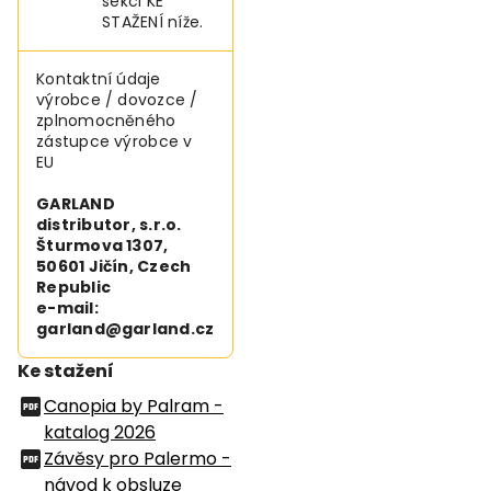
sekci KE
STAŽENÍ níže.
Kontaktní údaje
výrobce / dovozce /
zplnomocněného
zástupce výrobce v
EU
GARLAND
distributor, s.r.o.
Šturmova 1307,
50601 Jičín, Czech
Republic
e-mail:
garland@garland.cz
Ke stažení
Canopia by Palram -
katalog 2026
Závěsy pro Palermo -
návod k obsluze