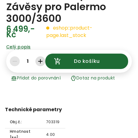
Závěsy pro Palermo
3000/3600
6 499,-
eshop::product-
Kč
page.last_stock
Celý popis
1
Do košíku
Přidat do porovnání
Dotaz na produkt
Technické parametry
Obj.č.:
703319
Hmotnost
4.00
[kg]: