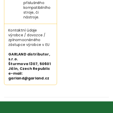
příslušného
kompatibilního
stroje, či
nástroje.
Kontaktní údaje
výrobce / dovozce /
zplnomocněného
zástupce výrobce v EU
GARLAND distributor,
s.r.o.
Šturmova 1307, 50601
Jičín, Czech Republic
e-mail:
garland@garland.cz