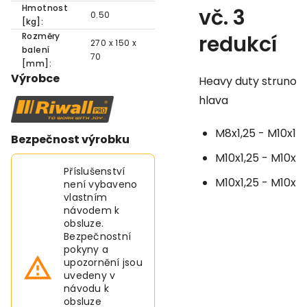
Hmotnost
vč. 3
0.50
[kg]:
Rozměry
redukcí
270 x 150 x
balení
70
[mm]:
Výrobce
Heavy duty strunov
hlava
M8x1,25 - M10x1,2
Bezpečnost výrobku
M10x1,25 - M10x1,2
Příslušenství
M10x1,25 - M10x1,
není vybaveno
vlastním
návodem k
obsluze.
Bezpečnostní
pokyny a
upozornění jsou
uvedeny v
návodu k
obsluze