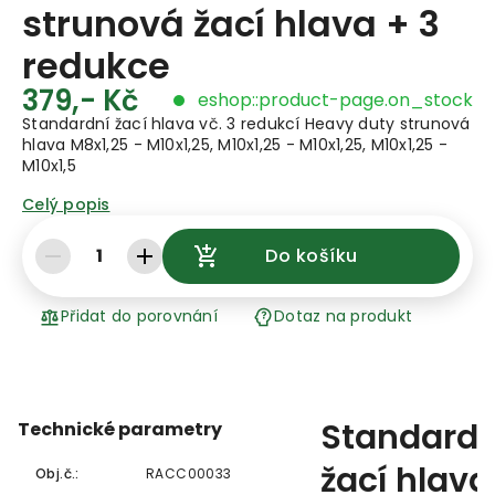
strunová žací hlava + 3
redukce
379,- Kč
eshop::product-page.on_stock
Standardní žací hlava vč. 3 redukcí Heavy duty strunová
hlava M8x1,25 - M10x1,25, M10x1,25 - M10x1,25, M10x1,25 -
M10x1,5
Celý popis
1
Do košíku
Přidat do porovnání
Dotaz na produkt
Standardn
Technické parametry
žací hlava
Obj.č.:
RACC00033